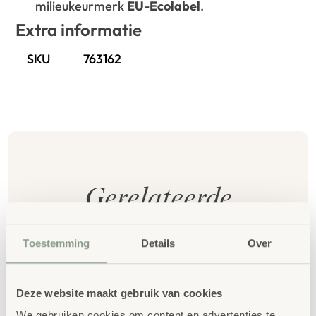
milieukeurmerk
EU-Ecolabel
.
Extra informatie
SKU
763162
Gerelateerde
producten
Toestemming
Details
Over
Deze website maakt gebruik van cookies
We gebruiken cookies om content en advertenties te