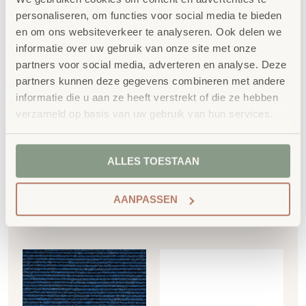
personaliseren, om functies voor social media te bieden
en om ons websiteverkeer te analyseren. Ook delen we
informatie over uw gebruik van onze site met onze
partners voor social media, adverteren en analyse. Deze
Klein voetstuk –
Sokkel – overgang
partners kunnen deze gegevens combineren met andere
vierkant om te vullen
helling 75×75 cm
informatie die u aan ze heeft verstrekt of die ze hebben
50x50cm
€
396,60
verzameld op basis van uw gebruik van hun services.
€
256,29
€
479,89
incl. BTW
€
310,11
incl. BTW
ALLES TOESTAAN
Toevoegen aan
Toevoegen aan
AANPASSEN
winkelwagen
winkelwagen