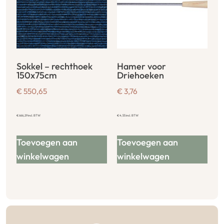
Sokkel – rechthoek
Hamer voor
150x75cm
Driehoeken
€
550,65
€
3,76
€
666,29
incl. BTW
€
4,55
incl. BTW
Toevoegen aan
Toevoegen aan
winkelwagen
winkelwagen