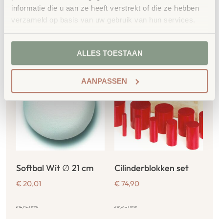
informatie die u aan ze heeft verstrekt of die ze hebben
verzameld op basis van uw gebruik van hun services.
Gerelateerde
producten
ALLES TOESTAAN
AANPASSEN
Softbal Wit ∅ 21 cm
Cilinderblokken set
€
20,01
€
74,90
€
24,21
incl. BTW
€
90,63
incl. BTW