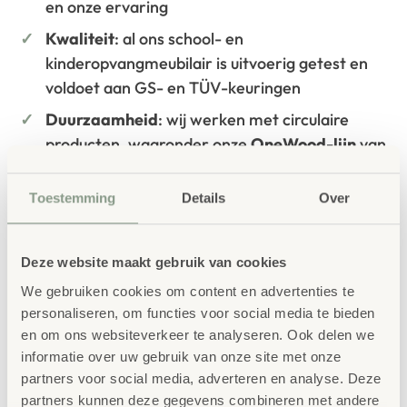
en onze ervaring
Kwaliteit
: al ons school- en
kinderopvangmeubilair is uitvoerig getest en
voldoet aan GS- en TÜV-keuringen
Duurzaamheid
: wij werken met circulaire
producten, waaronder onze
OneWood-lijn
van
100% FSC
-gecertificeerd Scandinavisch hout.
Daarnaast zelfs voorzien van het
Toestemming
Details
Over
milieukeurmerk
EU-Ecolabel
.
Extra informatie
Deze website maakt gebruik van cookies
SKU
85733
We gebruiken cookies om content en advertenties te
personaliseren, om functies voor social media te bieden
en om ons websiteverkeer te analyseren. Ook delen we
informatie over uw gebruik van onze site met onze
partners voor social media, adverteren en analyse. Deze
partners kunnen deze gegevens combineren met andere