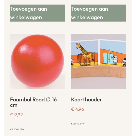
Toevoegen aan
Toevoegen aan
winkelwagen
winkelwagen
Foambal Rood ∅ 16
Kaarthouder
cm
€
4,96
€
9,92
€
6,00
incl. BTW
€
12,00
incl. BTW