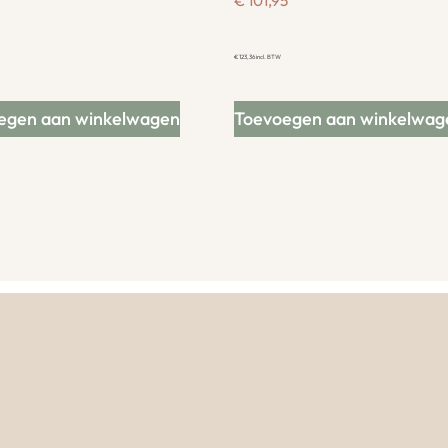
€
101,95
€
123,36
incl. BTW
egen aan winkelwagen
Toevoegen aan winkelwag