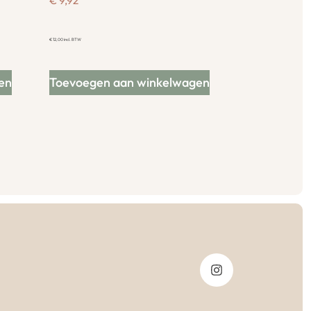
€
9,92
€
12,00
incl. BTW
en
Toevoegen aan winkelwagen