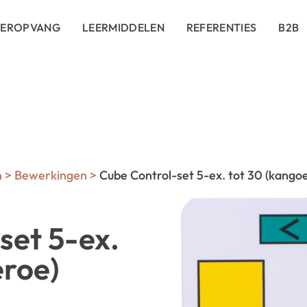
DEROPVANG
LEERMIDDELEN
REFERENTIES
B2B
n
>
Bewerkingen
>
Cube Control-set 5-ex. tot 30 (kango
set 5-ex.
eroe)