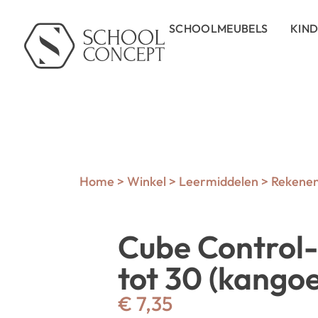
SCHOOLMEUBELS
KIN
Home
>
Winkel
>
Leermiddelen
>
Rekene
Cube Control-
tot 30 (kango
€
7,35