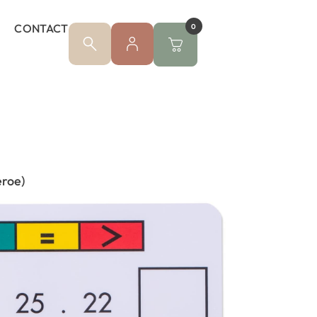
CONTACT
0
eroe)