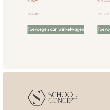
€
8,89
€
65,32
€
10,76
incl. BTW
€
79,04
incl. BTW
Toevoegen aan winkelwagen
Toevo