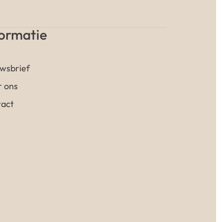
formatie
wsbrief
 ons
act