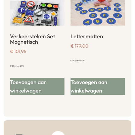
Verkeersteken Set
Lettermatten
Magnetisch
€
179,00
€
101,95
€
216,59
incl. BTW
€
123,36
incl. BTW
Toevoegen aan
Toevoegen aan
winkelwagen
winkelwagen