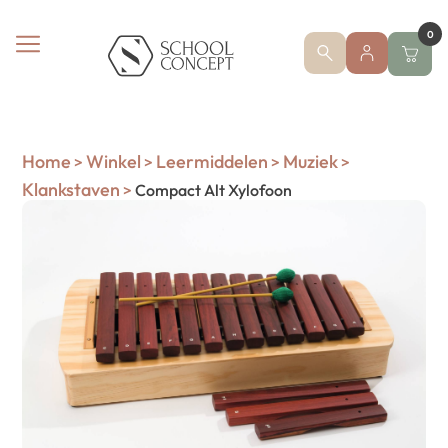
0
Home
Winkel
Leermiddelen
Muziek
>
>
>
>
Klankstaven
>
Compact Alt Xylofoon