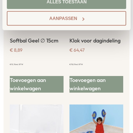
ALLES TOESTAAN
AANPASSEN
Softbal Geel ∅ 15cm
Klok voor dagindeling
€
8,89
€
64,47
€
10,76
incl. BTW
€
78,01
incl. BTW
Toevoegen aan
Toevoegen aan
winkelwagen
winkelwagen