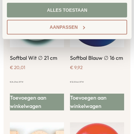
ALLES TOESTAAN
AANPASSEN
Softbal Wit ∅ 21 cm
Softbal Blauw ∅ 16 cm
€
20,01
€
9,92
€
24,21
incl. BTW
€
12,00
incl. BTW
Toevoegen aan
Toevoegen aan
winkelwagen
winkelwagen