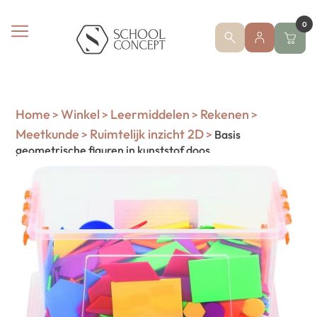
0
Home
Winkel
Leermiddelen
Rekenen
>
>
>
>
Meetkunde
Ruimtelijk inzicht 2D
>
>
Basis
geometrische figuren in kunststof doos