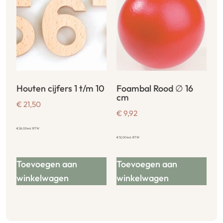
Houten cijfers 1 t/m 10
Foambal Rood ∅ 16
cm
€
21,50
€
9,92
€
26,02
incl. BTW
€
12,00
incl. BTW
Toevoegen aan
Toevoegen aan
winkelwagen
winkelwagen