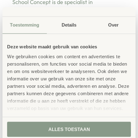
School Concept is de specialist in
onderwijsmeubilair. Wij geloven dat een
leeromgeving inspireert wanneer deze
Toestemming
Details
Over
aansluit bij de behoeften van kinderen én
leerkrachten.
Deze website maakt gebruik van cookies
We gebruiken cookies om content en advertenties te
personaliseren, om functies voor social media te bieden
en om ons websiteverkeer te analyseren. Ook delen we
Waarom School Concept?
informatie over uw gebruik van onze site met onze
partners voor social media, adverteren en analyse. Deze
Maatwerk
: ieder project start vanuit uw idee
partners kunnen deze gegevens combineren met andere
en onze ervaring
informatie die u aan ze heeft verstrekt of die ze hebben
Kwaliteit
: al ons school- en
verzameld op basis van uw gebruik van hun services.
kinderopvangmeubilair is uitvoerig getest en
voldoet aan GS- en TÜV-keuringen
ALLES TOESTAAN
Duurzaamheid
: wij werken met circulaire