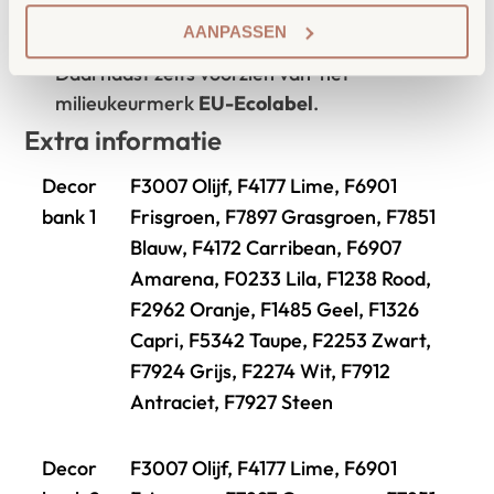
producten, waaronder onze
OneWood-lijn
van
AANPASSEN
100% FSC
-gecertificeerd Scandinavisch hout.
Daarnaast zelfs voorzien van het
milieukeurmerk
EU-Ecolabel
.
Extra informatie
Decor
F3007 Olijf, F4177 Lime, F6901
bank 1
Frisgroen, F7897 Grasgroen, F7851
Blauw, F4172 Carribean, F6907
Amarena, F0233 Lila, F1238 Rood,
F2962 Oranje, F1485 Geel, F1326
Capri, F5342 Taupe, F2253 Zwart,
F7924 Grijs, F2274 Wit, F7912
Antraciet, F7927 Steen
Decor
F3007 Olijf, F4177 Lime, F6901