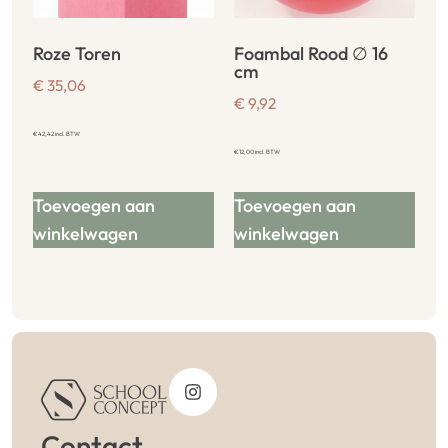
Roze Toren
Foambal Rood ∅ 16
cm
€
35,06
€
9,92
€
42,42
incl. BTW
€
12,00
incl. BTW
Toevoegen aan
Toevoegen aan
winkelwagen
winkelwagen
Contact