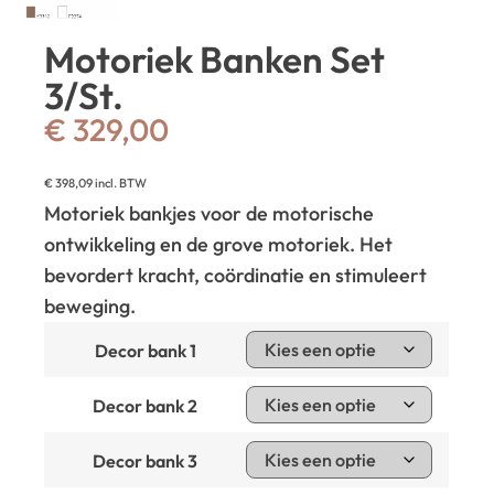
Motoriek Banken Set
3/St.
€
329,00
€
398,09
incl. BTW
Motoriek bankjes voor de motorische
ontwikkeling en de grove motoriek. Het
bevordert kracht, coördinatie en stimuleert
beweging.
Decor bank 1
Decor bank 2
Decor bank 3