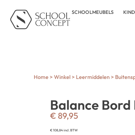
SCHOOLMEUBELS
KIN
Home
>
Winkel
>
Leermiddelen
>
Buitens
Balance Bord 
€
89,95
€
108,84
incl. BTW