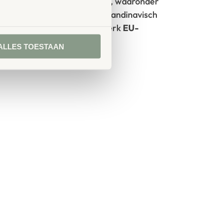
rken met circulaire producten, waaronder
100% FSC
-gecertificeerd Scandinavisch
oorzien van het milieukeurmerk
EU-
ALLES TOESTAAN
tie