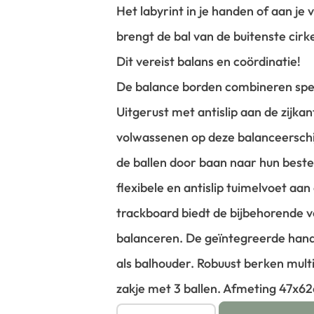
Het labyrint in je handen of aan je 
brengt de bal van de buitenste cirk
Dit vereist balans en coördinatie!
De balance borden combineren spel
Uitgerust met antislip aan de zijka
volwassenen op deze balanceerschij
de ballen door baan naar hun bes
flexibele en antislip tuimelvoet aa
trackboard biedt de bijbehorende vei
balanceren.
De geïntegreerde hand
als balhouder. Robuust berken multip
zakje met 3 ballen. Afmeting 47x6