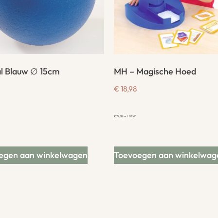
al Blauw ∅ 15cm
MH – Magische Hoed
€
18,98
€
22,97
incl. BTW
egen aan winkelwagen
Toevoegen aan winkelwag