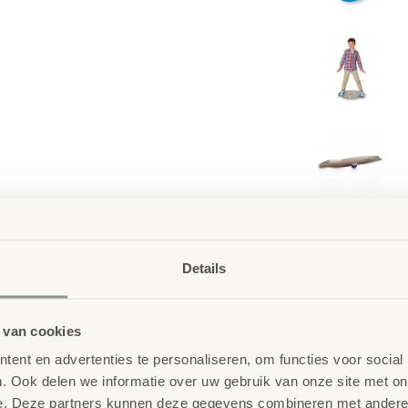
Details
Waarom School C
Maatwerk
: ieder projec
motoriek en concentratie in één
 van cookies
Kwaliteit
: al ons school
ent en advertenties te personaliseren, om functies voor social
 proberen met kleine bewegingen
getest en voldoet aan 
. Ook delen we informatie over uw gebruik van onze site met on
rt coördinatie, spiercontrole en
e. Deze partners kunnen deze gegevens combineren met andere i