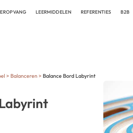
DEROPVANG
LEERMIDDELEN
REFERENTIES
B2B
pel
>
Balanceren
>
Balance Bord Labyrint
Labyrint