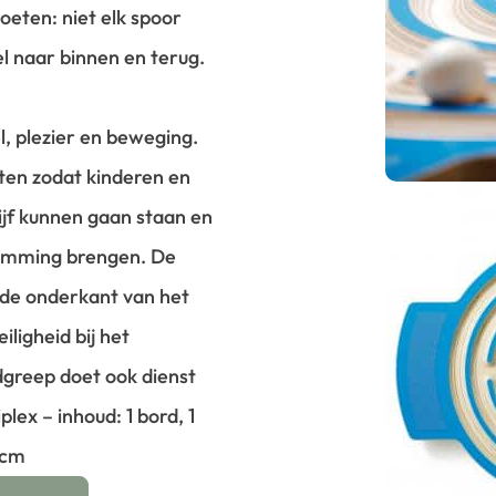
voeten: niet elk spoor
el naar binnen en terug.
, plezier en beweging.
nten zodat kinderen en
f kunnen gaan staan ​​en
temming brengen.
De
n de onderkant van het
ligheid bij het
greep doet ook dienst
lex – inhoud: 1 bord, 1
2cm