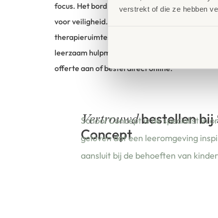
focus. Het bord is gemaakt van hoogwaardig ho
verstrekt of die ze hebben v
voor veiligheid. Dankzij het compacte formaat i
therapieruimtes en speelzalen. Het Balance Bor
leerzaam hulpmiddel dat beweging en leren com
offerte aan of bestel direct online.
bestellen bij
Vertrouwd
School Concept is de specialist in o
Concept
geloven dat een leeromgeving insp
aansluit bij de behoeften van kinde