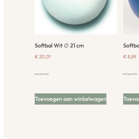
Softbal Wit ∅ 21 cm
Softb
€
20,01
€
8,89
€
24,21
incl. BTW
€
10,76
incl. BTW
Toevoegen aan winkelwagen
Toevo