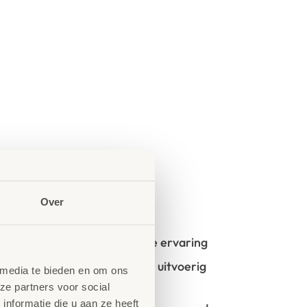
Over
oncept?
t start vanuit uw idee en onze ervaring
- en kinderopvangmeubilair is uitvoerig
 media te bieden en om ons
GS- en TÜV-keuringen
ze partners voor social
nformatie die u aan ze heeft