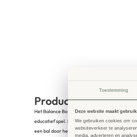
Toestemming
Productbeschrijving
Het Balance Bord Labyrint combineert balans, 
Deze website maakt gebruik
We gebruiken cookies om cont
educatief spel. Kinderen staan op het bord en
websiteverkeer te analyseren
een bal door het labyrint te leiden. Dit bevorde
media, adverteren en analys