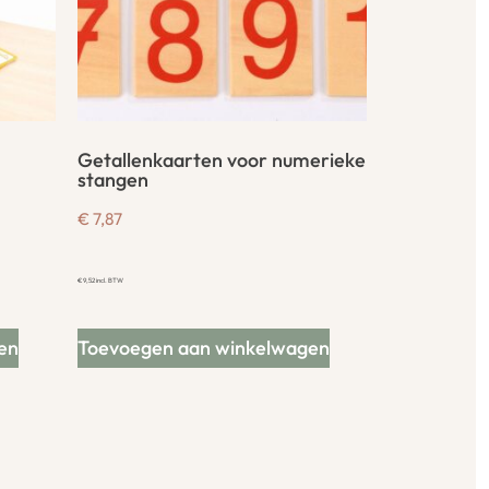
Getallenkaarten voor numerieke
stangen
€
7,87
€
9,52
incl. BTW
en
Toevoegen aan winkelwagen