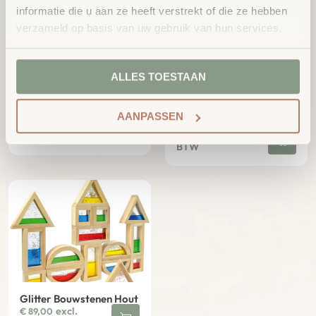
informatie die u aan ze heeft verstrekt of die ze hebben
verzameld op basis van uw gebruik van hun services.
ALLES TOESTAAN
Maxi Blocks
Spiegel Bouwstenen
AANPASSEN
Hout
excl.
€
189,00
excl.
€
79,00
BTW
BTW
Glitter Bouwstenen Hout
excl.
€
89,00