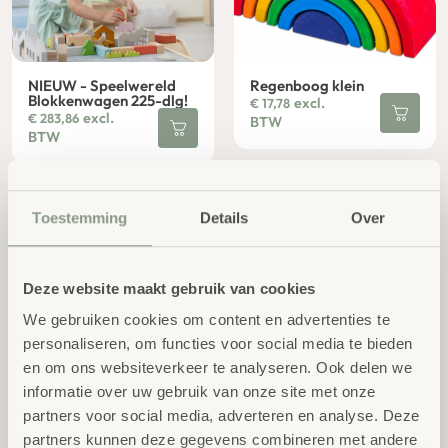
NIEUW - Speelwereld
Regenboog klein
Blokkenwagen 225-dlg!
excl.
€
17,78
excl.
€
283,86
BTW
BTW
Toestemming
Details
Over
Deze website maakt gebruik van cookies
We gebruiken cookies om content en advertenties te
personaliseren, om functies voor social media te bieden
Regenboog groot
Houten Kiezelstenen XL
en om ons websiteverkeer te analyseren. Ook delen we
excl.
excl.
€
62,44
€
124,95
BTW
BTW
informatie over uw gebruik van onze site met onze
partners voor social media, adverteren en analyse. Deze
partners kunnen deze gegevens combineren met andere