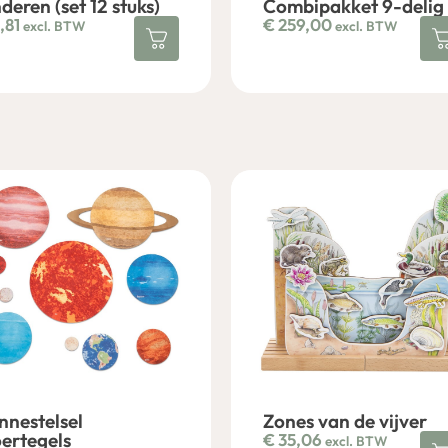
deren (set 12 stuks)
Combipakket 9-delig
,81
€
259,00
excl. BTW
excl. BTW
nnestelsel
Zones van de vijver
oertegels
€
35,06
excl. BTW