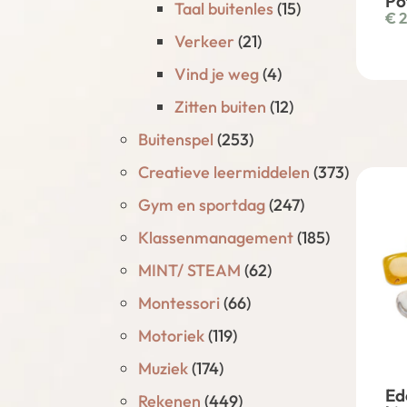
Po
Taal buitenles
(15)
€
2
Verkeer
(21)
Vind je weg
(4)
Zitten buiten
(12)
Buitenspel
(253)
Creatieve leermiddelen
(373)
Gym en sportdag
(247)
Klassenmanagement
(185)
MINT/ STEAM
(62)
Montessori
(66)
Motoriek
(119)
Muziek
(174)
Ed
Rekenen
(449)