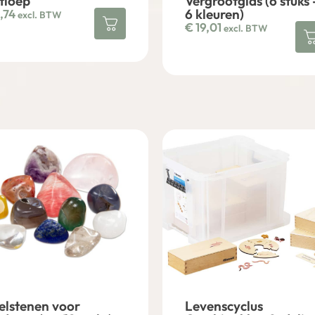
tloep
Vergrootglas (6 stuks 
6 kleuren)
,74
excl. BTW
€
19,01
excl. BTW
elstenen voor
Levenscyclus