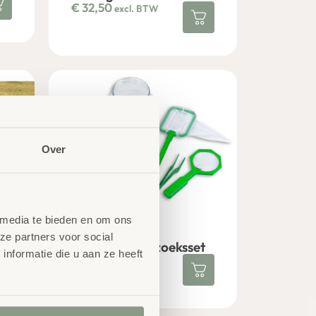
€
32,50
excl. BTW
Over
 media te bieden en om ons
ze partners voor social
Natuur Onderzoeksset
nformatie die u aan ze heeft
€
24,11
excl. BTW