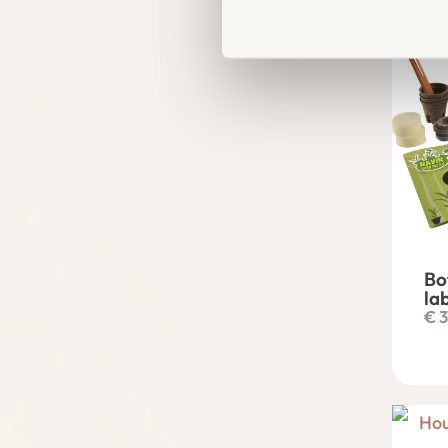
Bo
la
€
3