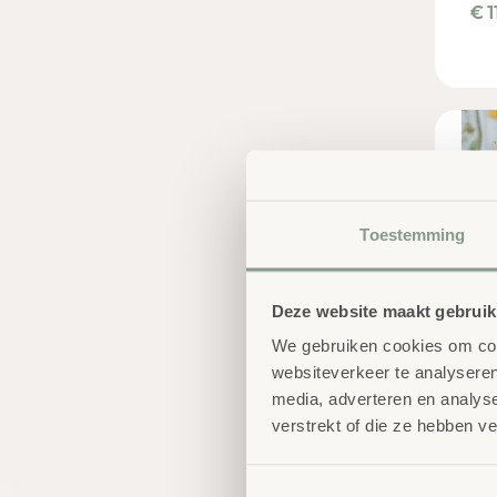
€
1
Toestemming
Deze website maakt gebruik
We gebruiken cookies om cont
websiteverkeer te analyseren
Re
media, adverteren en analys
Bo
verstrekt of die ze hebben v
€
8