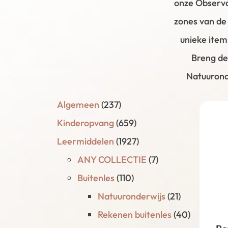
onze Observa
zones van de 
unieke item
Breng de
Natuurond
Algemeen
(237)
Kinderopvang
(659)
Leermiddelen
(1927)
ANY COLLECTIE
(7)
Buitenles
(110)
Natuuronderwijs
(21)
Rekenen buitenles
(40)