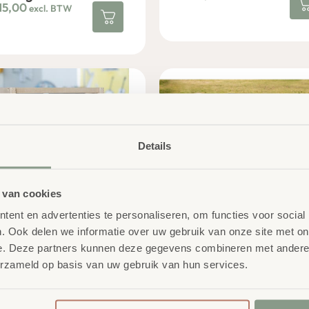
15,00
excl. BTW
Details
 van cookies
ent en advertenties te personaliseren, om functies voor social
. Ook delen we informatie over uw gebruik van onze site met on
genworm Observeer
Mobiele Plantenkas
e. Deze partners kunnen deze gegevens combineren met andere i
erderij
€
334,00
excl. BTW
erzameld op basis van uw gebruik van hun services.
4,07
excl. BTW