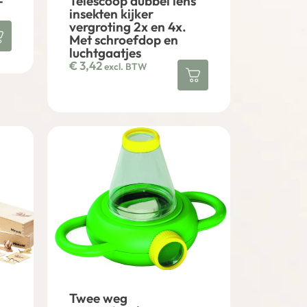
-
Telescoop dubbel lens
insekten kijker
vergroting 2x en 4x.
Met schroefdop en
luchtgaatjes
€
3,42
excl. BTW
Twee weg