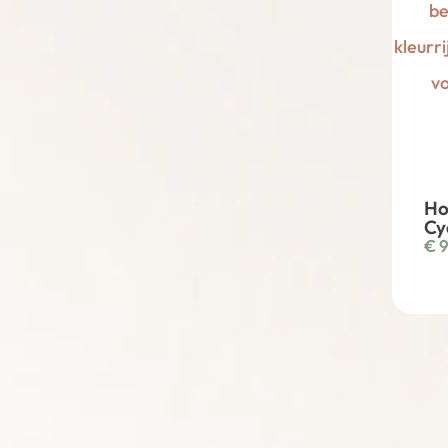
Ho
Cy
€
9