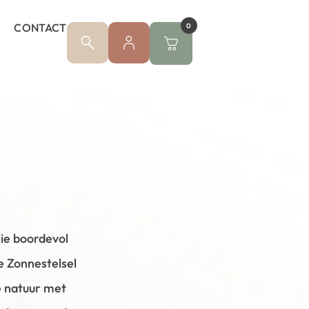
CONTACT
0
ie boordevol
e Zonnestelsel
e natuur met