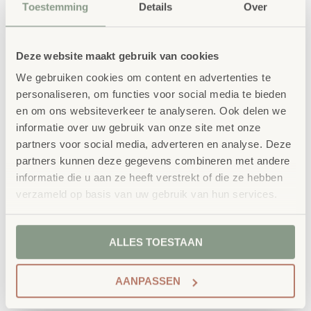
Dit zitkussen is perfect voor:
Toestemming
Details
Over
Basisscholen
Deze website maakt gebruik van cookies
Middelbare scholen
We gebruiken cookies om content en advertenties te
Kinderopvang en BSO
personaliseren, om functies voor social media te bieden
Bibliotheken
en om ons websiteverkeer te analyseren. Ook delen we
Lees- en ontspanningshoeken
informatie over uw gebruik van onze site met onze
Flexibele leeromgevingen
partners voor social media, adverteren en analyse. Deze
Met dit vierkante kunstleren zitkussen creëer je snel
partners kunnen deze gegevens combineren met andere
informatie die u aan ze heeft verstrekt of die ze hebben
extra zitplaatsen en een uitnodigende sfeer waarin
verzameld op basis van uw gebruik van hun services.
leerlingen comfortabel kunnen leren, samenwerken en
ontspannen. Een praktische en stijlvolle oplossing voor
ALLES TOESTAAN
iedere moderne schoolomgeving.
AANPASSEN
Afmeting