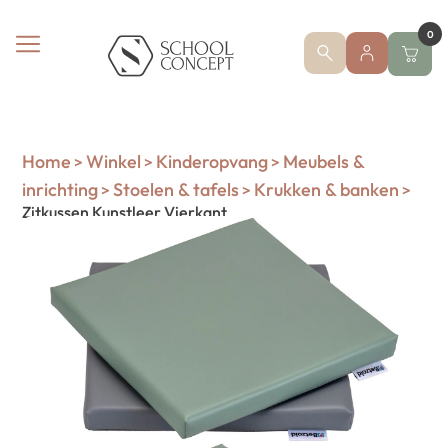
0
Home
Winkel
Kinderopvang
Meubels &
>
>
>
inrichting
Stoelen & tafels
Krukken & banken
>
>
>
Zitkussen Kunstleer Vierkant