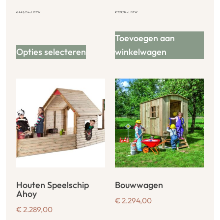
€
441,65
incl. BTW
€
289,19
incl. BTW
Toevoegen aan
Opties selecteren
winkelwagen
Houten Speelschip
Bouwwagen
Ahoy
€
2.294,00
€
2.289,00