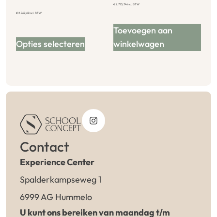
€
2.775,74
incl. BTW
€
2.769,69
incl. BTW
Toevoegen aan
Opties selecteren
winkelwagen
Contact
Experience Center
Spalderkampseweg 1
6999 AG Hummelo
U kunt ons bereiken van maandag t/m