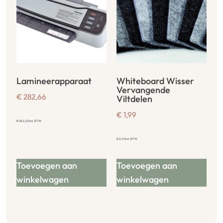
Lamineerapparaat
Whiteboard Wisser
Vervangende
€
282,66
Viltdelen
€
1,99
€
342,02
incl. BTW
€
2,41
incl. BTW
Toevoegen aan
Toevoegen aan
winkelwagen
winkelwagen