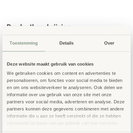
Productbeschrijving
Deze grote kleefzakken helpen bij het organiseren en
Toestemming
Details
Over
ordenen van ordners en bij het markeren van
eigendomsvakken in de kinderopvang of op school. De
zakken hebben het ideale formaat om foto’s of symbolen
Deze website maakt gebruik van cookies
in te steken, zodat zelfs de jongste kinderen hun vakje in
We gebruiken cookies om content en advertenties te
personaliseren, om functies voor social media te bieden
één oogopslag herkennen.
en om ons websiteverkeer te analyseren. Ook delen we
informatie over uw gebruik van onze site met onze
Praktisch en duurzaam
partners voor social media, adverteren en analyse. Deze
De zelfklevende zakken zijn volledig transparant en
partners kunnen deze gegevens combineren met andere
informatie die u aan ze heeft verstrekt of die ze hebben
overtuigen door hun sterke kleefkracht. Inbegrepen zijn
verzameld op basis van uw gebruik van hun services.
bijpassende insteekkaartjes van stevig papier. Wanneer