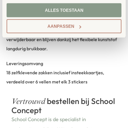
de inhoud verandert, een plek aan een ander kind wordt
ALLES TOESTAAN
toegewezen of bijvoorbeeld een knutselbox een
opbergbox wordt, kunnen de kaartjes of afbeeldingen
AANPASSEN
eenvoudig worden verwisseld. De kleefzakken zijn niet
verwijderbaar en blijven dankzij het flexibele kunststof
langdurig bruikbaar.
Leveringsomvang
18 zelfklevende zakken inclusief insteekkaartjes,
verdeeld over 6 vellen met elk 3 stickers
bestellen bij School
Vertrouwd
Concept
School Concept is de specialist in