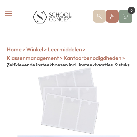
0
Home
Winkel
Leermiddelen
>
>
>
Klassenmanagement
Kantoorbenodigdheden
>
>
Zelfklevende insteekhoezen incl. insteekkaartjes, 9 stuks