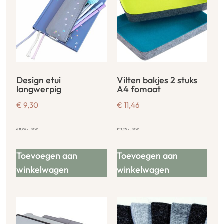
Design etui
Vilten bakjes 2 stuks
langwerpig
A4 fomaat
€
9,30
€
11,46
€
11,25
incl. BTW
€
13,87
incl. BTW
Toevoegen aan
Toevoegen aan
winkelwagen
winkelwagen