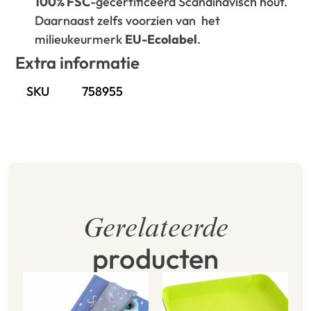
100% FSC
-gecertificeerd Scandinavisch hout.
Daarnaast zelfs voorzien van het
milieukeurmerk
EU-Ecolabel
.
Extra informatie
SKU
758955
Gerelateerde
producten