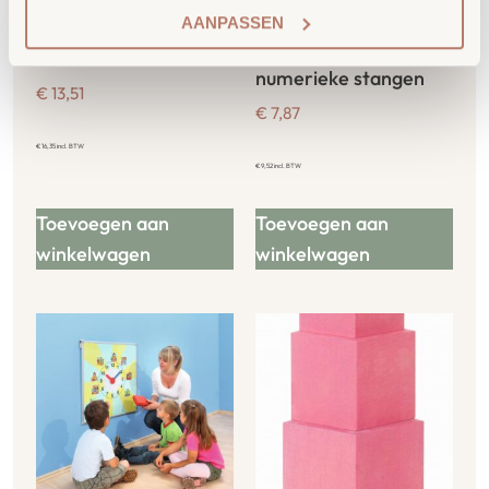
AANPASSEN
Softbal Rood ∅ 18
Getallenkaarten voor
numerieke stangen
€
13,51
€
7,87
€
16,35
incl. BTW
€
9,52
incl. BTW
Toevoegen aan
Toevoegen aan
winkelwagen
winkelwagen