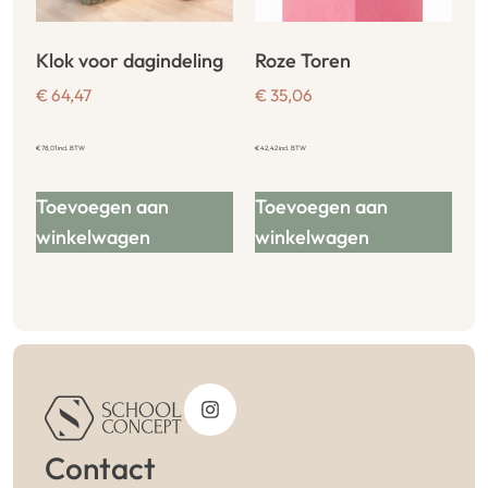
Klok voor dagindeling
Roze Toren
€
64,47
€
35,06
€
78,01
incl. BTW
€
42,42
incl. BTW
Toevoegen aan
Toevoegen aan
winkelwagen
winkelwagen
Contact