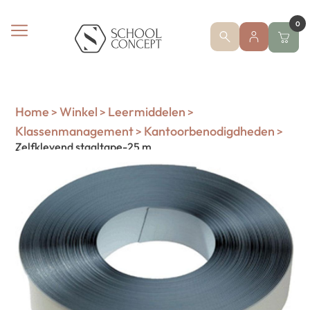
0
Home
Winkel
Leermiddelen
>
>
>
Klassenmanagement
Kantoorbenodigdheden
>
>
Zelfklevend staaltape-25 m