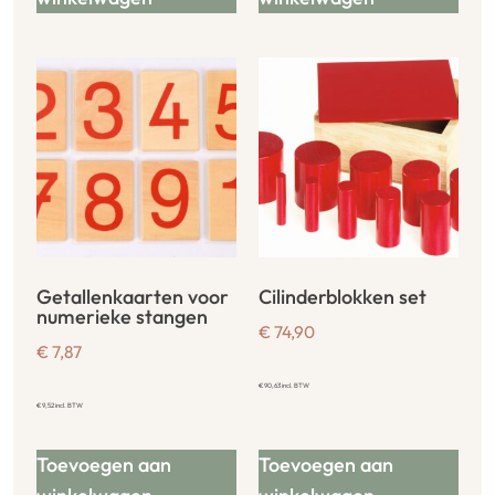
Getallenkaarten voor
Cilinderblokken set
numerieke stangen
€
74,90
€
7,87
€
90,63
incl. BTW
€
9,52
incl. BTW
Toevoegen aan
Toevoegen aan