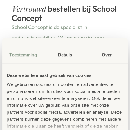
bestellen bij School
Vertrouwd
Concept
School Concept is de specialist in
onderwijsmeubilair. Wij geloven dat een
leeromgeving inspireert wanneer deze
Toestemming
Details
Over
aansluit bij de behoeften van kinderen én
leerkrachten.
Deze website maakt gebruik van cookies
We gebruiken cookies om content en advertenties te
personaliseren, om functies voor social media te bieden
Waarom School Concept?
en om ons websiteverkeer te analyseren. Ook delen we
informatie over uw gebruik van onze site met onze
Maatwerk
: ieder project start vanuit uw idee
partners voor social media, adverteren en analyse. Deze
en onze ervaring
partners kunnen deze gegevens combineren met andere
Kwaliteit
: al ons school- en
informatie die u aan ze heeft verstrekt of die ze hebben