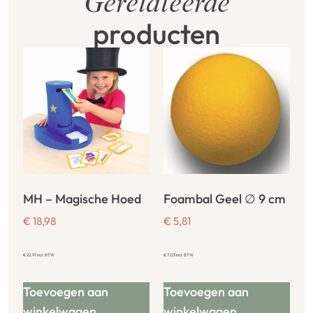
Gerelateerde
producten
MH – Magische Hoed
Foambal Geel ∅ 9 cm
€
18,98
€
5,81
€
22,97
incl. BTW
€
7,03
incl. BTW
Toevoegen aan
Toevoegen aan
winkelwagen
winkelwagen