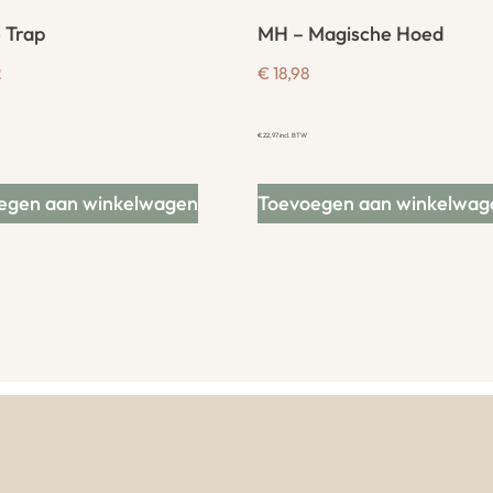
 Trap
MH – Magische Hoed
2
€
18,98
€
22,97
incl. BTW
egen aan winkelwagen
Toevoegen aan winkelwag