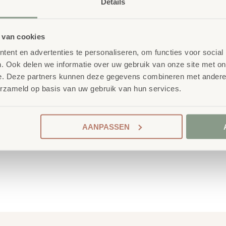
Details
 van cookies
ent en advertenties te personaliseren, om functies voor social
 School
. Ook delen we informatie over uw gebruik van onze site met on
nderwijsmeubilair. Wij
e. Deze partners kunnen deze gegevens combineren met andere i
ireert wanneer deze
erzameld op basis van uw gebruik van hun services.
ren én leerkrachten.
AANPASSEN