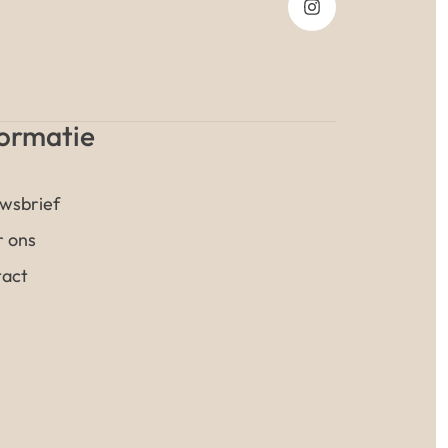
formatie
wsbrief
 ons
act