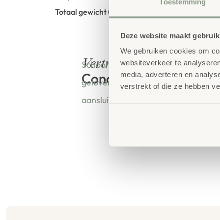
Toestemming
Totaal gewicht (netto): 140g
Deze website maakt gebruik
We gebruiken cookies om cont
bestellen bij
Vertrouwd
websiteverkeer te analyseren
School Concept is de specialist in o
Concept
media, adverteren en analys
geloven dat een leeromgeving insp
verstrekt of die ze hebben v
aansluit bij de behoeften van kinde