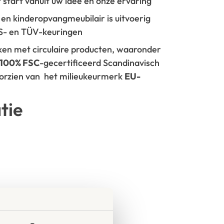
t start vanuit uw idee en onze ervaring
- en kinderopvangmeubilair is uitvoerig
GS- en TÜV-keuringen
rken met circulaire producten, waaronder
100% FSC
-gecertificeerd Scandinavisch
oorzien van het milieukeurmerk
EU-
tie