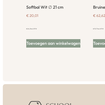
Softbal Wit ∅ 21 cm
Bruine
€
20,01
€
62,6
€
24,21
incl. BTW
€
75,77
incl. BTW
Toevoegen aan winkelwagen
Toevo