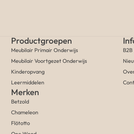
Productgroepen
In
Meubilair Primair Onderwijs
B2B
Meubilair Voortgezet Onderwijs
Nieu
Kinderopvang
Over
Leermiddelen
Cont
Merken
Betzold
Chameleon
Flötotto
One Wood