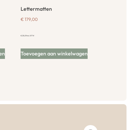
Lettermatten
€
179,00
€
216,59
incl. BTW
en
Toevoegen aan winkelwagen