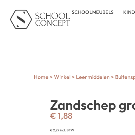
SCHOOLMEUBELS
KIN
Home
>
Winkel
>
Leermiddelen
>
Buitens
Zandschep gr
€
1,88
€
2,27
incl. BTW