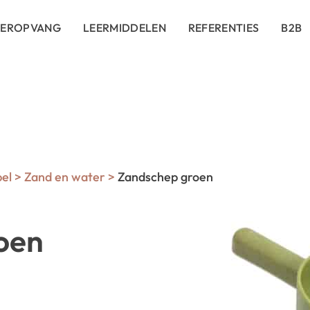
DEROPVANG
LEERMIDDELEN
REFERENTIES
B2B
pel
>
Zand en water
>
Zandschep groen
oen