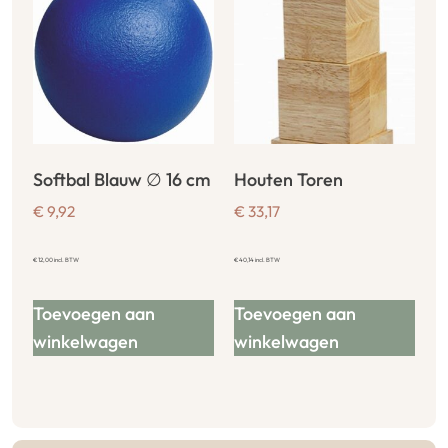
Softbal Blauw ∅ 16 cm
Houten Toren
€
9,92
€
33,17
€
12,00
incl. BTW
€
40,14
incl. BTW
Toevoegen aan
Toevoegen aan
winkelwagen
winkelwagen