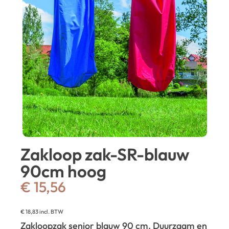
Zakloop zak-SR-blauw
90cm hoog
€
15,56
€
18,83
incl. BTW
Zakloopzak senior blauw 90 cm. Duurzaam en