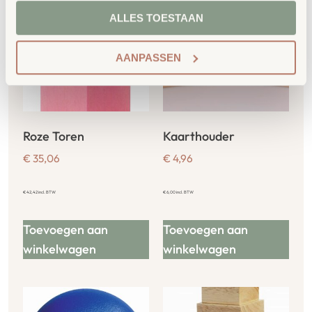
ALLES TOESTAAN
AANPASSEN
Roze Toren
Kaarthouder
€
35,06
€
4,96
€
42,42
incl. BTW
€
6,00
incl. BTW
Toevoegen aan
Toevoegen aan
winkelwagen
winkelwagen