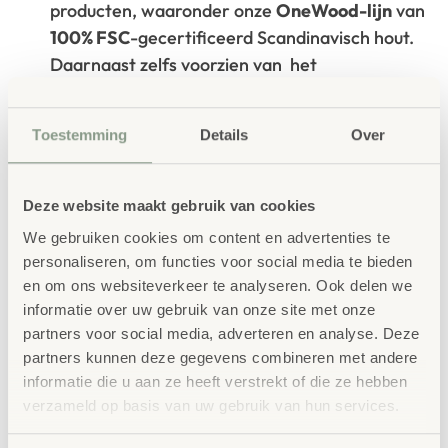
producten, waaronder onze
OneWood-lijn
van
100% FSC
-gecertificeerd Scandinavisch hout.
Daarnaast zelfs voorzien van het
milieukeurmerk
EU-Ecolabel
.
Extra informatie
Toestemming
Details
Over
SKU
33345
Deze website maakt gebruik van cookies
We gebruiken cookies om content en advertenties te
personaliseren, om functies voor social media te bieden
en om ons websiteverkeer te analyseren. Ook delen we
informatie over uw gebruik van onze site met onze
partners voor social media, adverteren en analyse. Deze
Gerelateerde
partners kunnen deze gegevens combineren met andere
informatie die u aan ze heeft verstrekt of die ze hebben
producten
verzameld op basis van uw gebruik van hun services.