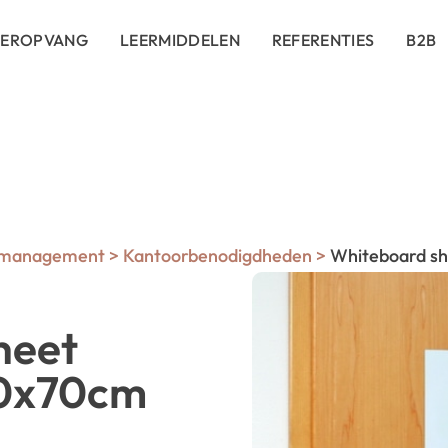
DEROPVANG
LEERMIDDELEN
REFERENTIES
B2B
nmanagement
>
Kantoorbenodigdheden
>
Whiteboard sh
heet
50x70cm