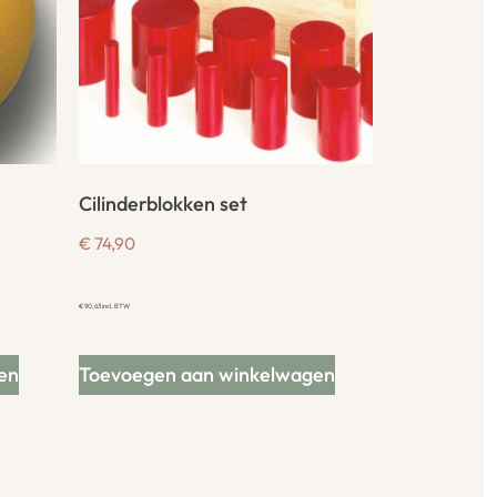
Cilinderblokken set
€
74,90
€
90,63
incl. BTW
en
Toevoegen aan winkelwagen