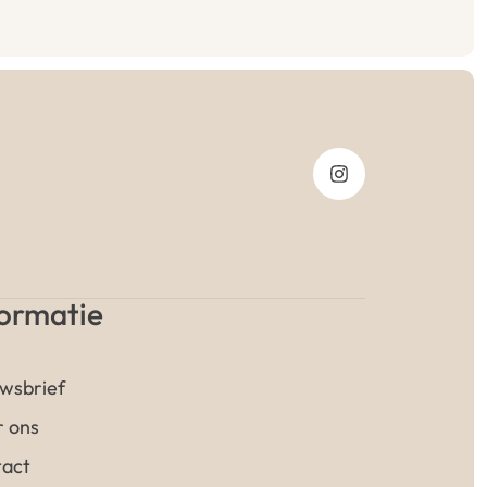
formatie
wsbrief
 ons
act