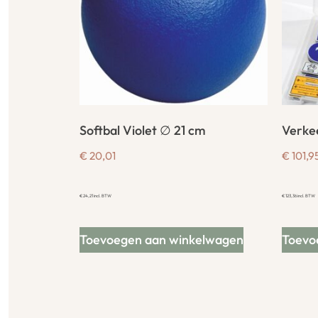
Softbal Violet ∅ 21 cm
Verke
€
20,01
€
101,9
€
24,21
incl. BTW
€
123,36
incl. BTW
Toevoegen aan winkelwagen
Toevo