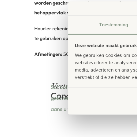
worden geschreven
en daarna weer
schoon g
het oppervlak van magnetisch folie.
Toestemming
Houd er rekening mee dat de folie lijmresten a
te gebruiken op glazen deuren en ruiten. De foli
Deze website maakt gebruik
Afmetingen:
50 x 70 cm (H x B)
We gebruiken cookies om cont
websiteverkeer te analyseren
media, adverteren en analys
verstrekt of die ze hebben v
bestellen bij
Vertrouwd
School Concept is de specialist in o
Concept
geloven dat een leeromgeving insp
aansluit bij de behoeften van kinde