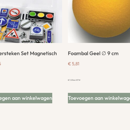
ersteken Set Magnetisch
Foambal Geel ∅ 9 cm
5
€
5,81
€
7,03
incl. BTW
egen aan winkelwagen
Toevoegen aan winkelwag