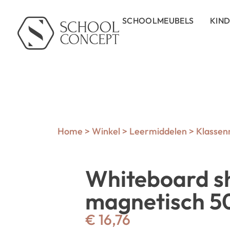
SCHOOLMEUBELS
KIN
Home
>
Winkel
>
Leermiddelen
>
Klasse
Whiteboard s
magnetisch 
€
16,76