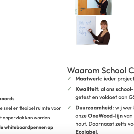
Waarom School C
Maatwerk
: ieder projec
Kwaliteit
: al ons school
getest en voldoet aan 
eboards
Duurzaamheid
: wij we
e snel en flexibel ruimte voor
onze
OneWood-lijn
van
et oppervlak kan worden
hout. Daarnaast zelfs v
le whiteboardpennen op
Ecolabel
.