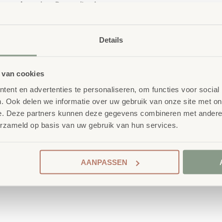
eveegd
worden. Bovendien
is
Extra informa
Details
SKU
86606
chterlaat. We raden aan om het
e is niet herbruikbaar.
 van cookies
ent en advertenties te personaliseren, om functies voor social
. Ook delen we informatie over uw gebruik van onze site met on
e. Deze partners kunnen deze gegevens combineren met andere i
erzameld op basis van uw gebruik van hun services.
 School
nderwijsmeubilair. Wij
ireert wanneer deze
AANPASSEN
ren én leerkrachten.