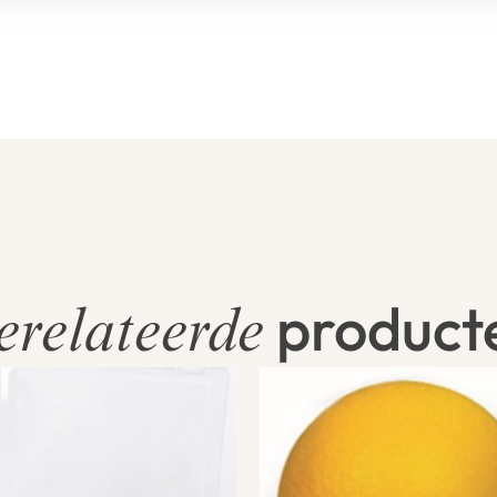
product
erelateerde