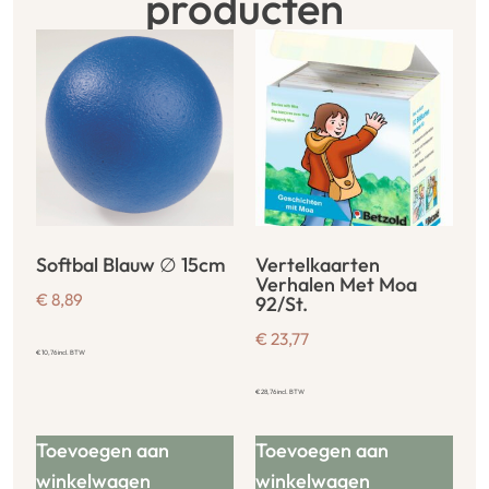
producten
Softbal Blauw ∅ 15cm
Vertelkaarten
Verhalen Met Moa
€
8,89
92/St.
€
23,77
€
10,76
incl. BTW
€
28,76
incl. BTW
Toevoegen aan
Toevoegen aan
winkelwagen
winkelwagen