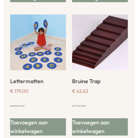
Lettermatten
Bruine Trap
€
179,00
€
62,62
€
216,59
incl. BTW
€
75,77
incl. BTW
Toevoegen aan
Toevoegen aan
winkelwagen
winkelwagen