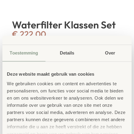
Waterfilter Klassen Set
€
222,00
€
268,62
incl. BTW
Toestemming
Details
Over
Waterfilter set 10 stuks ten behoeve van circa
20-30 leerlingen, met filtertoren 22x7cm van
4 zeefhouders, destillatie schaal met
Deze website maakt gebruik van cookies
opvangbak 12x5cm, herbruikbaar actief
We gebruiken cookies om content en advertenties te
(absorptie)koolstof, filterpapier, filterkiezels
personaliseren, om functies voor social media te bieden
en zand, in opbergdoos
en om ons websiteverkeer te analyseren. Ook delen we
informatie over uw gebruik van onze site met onze
39x48x23cm.
Veiligheidswaarschuwing: 1, 2.
partners voor social media, adverteren en analyse. Deze
partners kunnen deze gegevens combineren met andere
informatie die u aan ze heeft verstrekt of die ze hebben
IN WINKELWAGEN
verzameld op basis van uw gebruik van hun services.