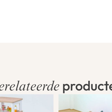
product
erelateerde