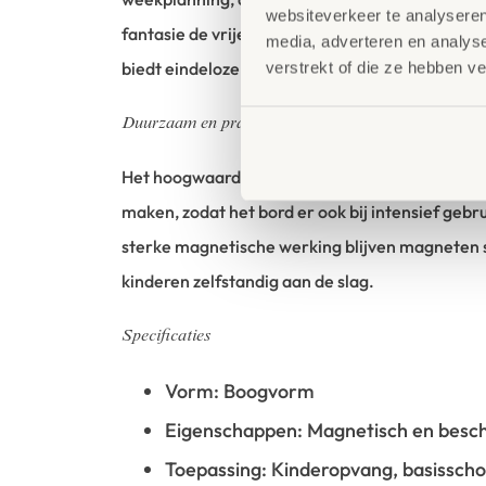
websiteverkeer te analyseren
fantasie de vrije loop te laten. Het bord groei
media, adverteren en analys
biedt eindeloze mogelijkheden voor spelenderwi
verstrekt of die ze hebben v
Duurzaam en praktisch
Het hoogwaardige schrijfoppervlak is slijtvast 
maken, zodat het bord er ook bij intensief gebrui
sterke magnetische werking blijven magneten s
kinderen zelfstandig aan de slag.
Specificaties
Vorm: Boogvorm
Eigenschappen: Magnetisch en besch
Toepassing: Kinderopvang, basisscho