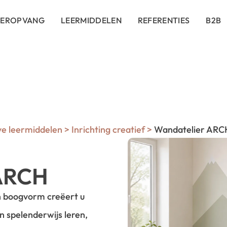
DEROPVANG
LEERMIDDELEN
REFERENTIES
B2B
ve leermiddelen
>
Inrichting creatief
>
Wandatelier ARC
 ARCH
n boogvorm creëert u
n spelenderwijs leren,