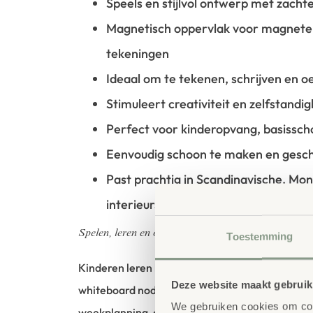
Speels en stijlvol ontwerp met zach
Magnetisch oppervlak voor magneten
tekeningen
Ideaal om te tekenen, schrijven en 
Stimuleert creativiteit en zelfstandig
Perfect voor kinderopvang, basissch
Eenvoudig schoon te maken en geschi
Past prachtig in Scandinavische, Mon
interieurs
Spelen, leren en ontdekken
Toestemming
Kinderen leren het beste wanneer ze actief bez
Deze website maakt gebruik
whiteboard nodigt uit tot experimenteren en
We gebruiken cookies om cont
weekplanning, oefen letters en cijfers of geef 