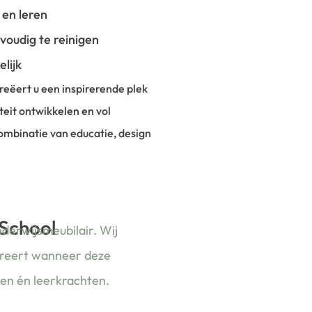
 en leren
oudig te reinigen
elijk
eëert u een inspirerende plek
teit ontwikkelen en vol
combinatie van educatie, design
 School
nderwijsmeubilair. Wij
ireert wanneer deze
ren én leerkrachten.