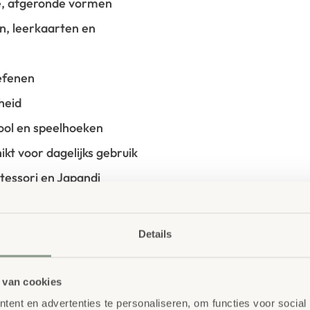
te, afgeronde vormen
, leerkaarten en
oefenen
heid
ool en speelhoeken
kt voor dagelijks gebruik
tessori en Japandi
Details
ig zijn. Dit magnetische
 van cookies
 samenwerken. Maak samen een
ent en advertenties te personaliseren, om functies voor social
kinderen de vrijheid om hun