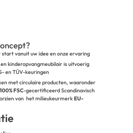
oncept?
t start vanuit uw idee en onze ervaring
- en kinderopvangmeubilair is uitvoerig
GS- en TÜV-keuringen
rken met circulaire producten, waaronder
100% FSC
-gecertificeerd Scandinavisch
oorzien van het milieukeurmerk
EU-
tie