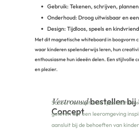
Gebruik: Tekenen, schrijven, plannen
Onderhoud: Droog uitwisbaar en eenv
Design: Tijdloos, speels en kindvriend
Met dit magnetische whiteboard in boogvorm cr
waar kinderen spelenderwijs leren, hun creativi
enthousiasme hun ideeën delen. Een stijlvolle 
en plezier.
bestellen bij
Vertrouwd
School Concept is de specialist in o
Concept
geloven dat een leeromgeving insp
aansluit bij de behoeften van kinde