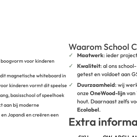
Waarom School C
Maatwerk
: ieder projec
 boogvorm voor kinderen
Kwaliteit
: al ons school
getest en voldoet aan 
t dit magnetische whiteboard in
Duurzaamheid
: wij we
oor kinderen vormt dit speelse
onze
OneWood-lijn
van
ang, basisschool of speelhoek
hout. Daarnaast zelfs v
ect aan bij moderne
Ecolabel
.
i en Japandi en creëren een
Extra informa