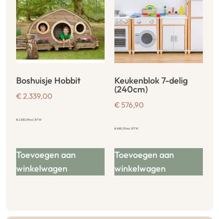
Boshuisje Hobbit
Keukenblok 7-delig
(240cm)
€
2.339,00
€
576,90
€
2.830,19
incl. BTW
€
698,05
incl. BTW
Toevoegen aan
Toevoegen aan
winkelwagen
winkelwagen