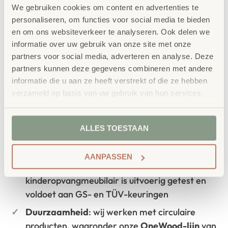
We gebruiken cookies om content en advertenties te
personaliseren, om functies voor social media te bieden
IN WINKELWAGEN
en om ons websiteverkeer te analyseren. Ook delen we
informatie over uw gebruik van onze site met onze
partners voor social media, adverteren en analyse. Deze
partners kunnen deze gegevens combineren met andere
informatie die u aan ze heeft verstrekt of die ze hebben
verzameld op basis van uw gebruik van hun services.
Waarom School Concept?
ALLES TOESTAAN
Maatwerk
: ieder project start vanuit uw idee
en onze ervaring
AANPASSEN
Kwaliteit
: al ons school- en
kinderopvangmeubilair is uitvoerig getest en
voldoet aan GS- en TÜV-keuringen
Duurzaamheid
: wij werken met circulaire
producten, waaronder onze
OneWood-lijn
van