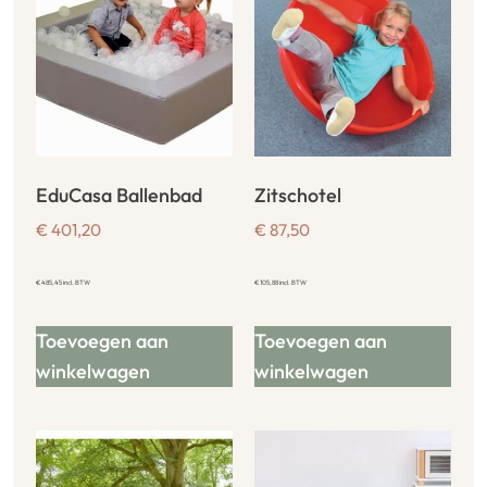
EduCasa Ballenbad
Zitschotel
€
401,20
€
87,50
€
485,45
incl. BTW
€
105,88
incl. BTW
Toevoegen aan
Toevoegen aan
winkelwagen
winkelwagen