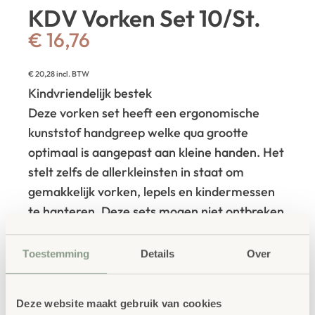
KDV Vorken Set 10/St.
€
16,76
€
20,28
incl. BTW
Kindvriendelijk bestek
Deze vorken set heeft een ergonomische
kunststof handgreep welke qua grootte
optimaal is aangepast aan kleine handen. Het
stelt zelfs de allerkleinsten in staat om
gemakkelijk vorken, lepels en kindermessen
te hanteren. Deze sets mogen niet ontbreken
bij het zelfstandig leren eten in de
kinderopvang.
nikkelchroom – niet
Toestemming
Details
Over
roestend
met kunststof handgreep in wit
14cm
lang – gewicht 19 gr.
Deze website maakt gebruik van cookies