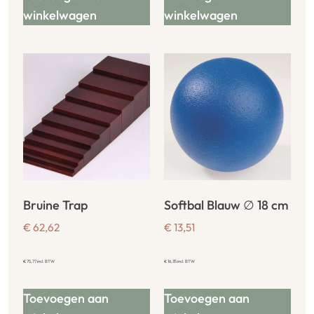
winkelwagen
winkelwagen
Bruine Trap
Softbal Blauw ∅ 18 cm
€
62,62
€
13,51
€
75,77
incl. BTW
€
16,35
incl. BTW
Toevoegen aan
Toevoegen aan