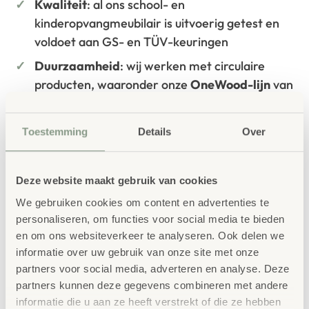
Kwaliteit
: al ons school- en
kinderopvangmeubilair is uitvoerig getest en
voldoet aan GS- en TÜV-keuringen
Duurzaamheid
: wij werken met circulaire
producten, waaronder onze
OneWood-lijn
van
100% FSC
-gecertificeerd Scandinavisch hout.
Daarnaast zelfs voorzien van het
Toestemming
Details
Over
milieukeurmerk
EU-Ecolabel
.
Extra informatie
Deze website maakt gebruik van cookies
SKU
761582
We gebruiken cookies om content en advertenties te
personaliseren, om functies voor social media te bieden
en om ons websiteverkeer te analyseren. Ook delen we
informatie over uw gebruik van onze site met onze
partners voor social media, adverteren en analyse. Deze
partners kunnen deze gegevens combineren met andere
informatie die u aan ze heeft verstrekt of die ze hebben