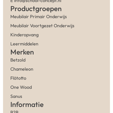
E info@school-concept.nl
Productgroepen
Meubilair Primair Onderwijs
Meubilair Voortgezet Onderwijs
Kinderopvang
Leermiddelen
Merken
Betzold
Chameleon
Flötotto
One Wood
Sanus
Informatie
B2B