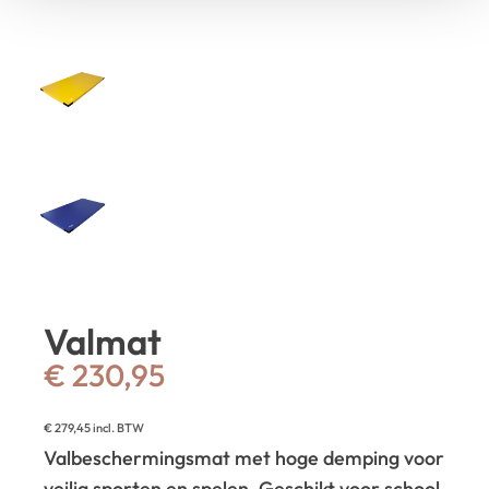
Valmat
€
230,95
€
279,45
incl. BTW
Valbeschermingsmat met hoge demping voor
veilig sporten en spelen. Geschikt voor school