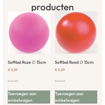
producten
Softbal Roze ∅ 15cm
Softbal Rood ∅ 15cm
€
8,89
€
8,89
€
10,76
incl. BTW
€
10,76
incl. BTW
Toevoegen aan
Toevoegen aan
winkelwagen
winkelwagen