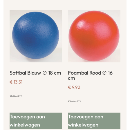
Softbal Blauw ∅ 18 cm
Foambal Rood ∅ 16
cm
€
13,51
€
9,92
€
16,35
incl. BTW
€
12,00
incl. BTW
Toevoegen aan
Toevoegen aan
winkelwagen
winkelwagen