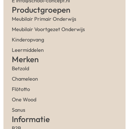
E info@school-concept.nl
Productgroepen
Meubilair Primair Onderwijs
Meubilair Voortgezet Onderwijs
Kinderopvang
Leermiddelen
Merken
Betzold
Chameleon
Flötotto
One Wood
Sanus
Informatie
B2B