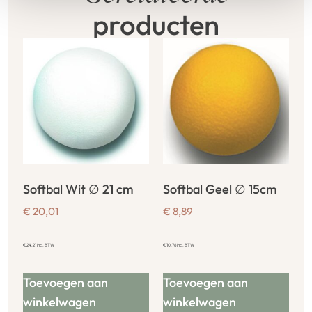
producten
Softbal Wit ∅ 21 cm
Softbal Geel ∅ 15cm
€
20,01
€
8,89
€
24,21
incl. BTW
€
10,76
incl. BTW
Toevoegen aan
Toevoegen aan
winkelwagen
winkelwagen