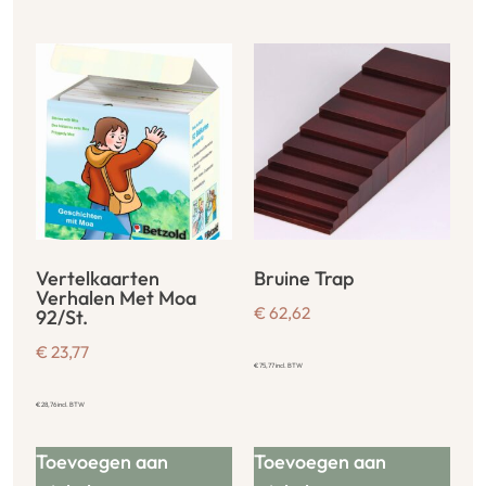
Vertelkaarten
Bruine Trap
Verhalen Met Moa
€
62,62
92/St.
€
23,77
€
75,77
incl. BTW
€
28,76
incl. BTW
Toevoegen aan
Toevoegen aan