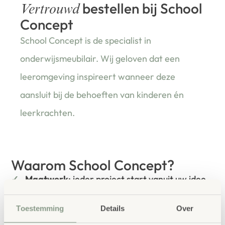
bestellen bij School
Vertrouwd
Concept
School Concept is de specialist in
onderwijsmeubilair. Wij geloven dat een
leeromgeving inspireert wanneer deze
aansluit bij de behoeften van kinderen én
leerkrachten.
Waarom School Concept?
Maatwerk
: ieder project start vanuit uw idee
en onze ervaring
Toestemming
Details
Over
Kwaliteit
: al ons school- en
kinderopvangmeubilair is uitvoerig getest en