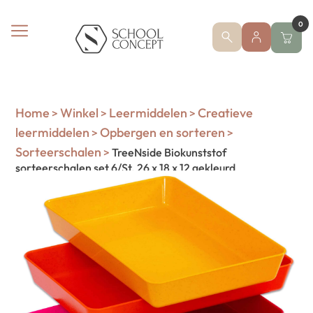
0
Home
Winkel
Leermiddelen
Creatieve
>
>
>
leermiddelen
Opbergen en sorteren
>
>
Sorteerschalen
>
TreeNside Biokunststof
sorteerschalen set 6/St. 26 x 18 x 12 gekleurd