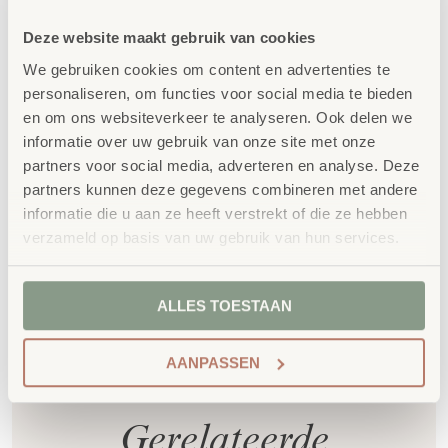
voldoet aan GS- en TÜV-keuringen
Deze website maakt gebruik van cookies
Duurzaamheid
: wij werken met circulaire
We gebruiken cookies om content en advertenties te
producten, waaronder onze
OneWood-lijn
van
personaliseren, om functies voor social media te bieden
100% FSC
-gecertificeerd Scandinavisch hout.
en om ons websiteverkeer te analyseren. Ook delen we
Daarnaast zelfs voorzien van het
informatie over uw gebruik van onze site met onze
milieukeurmerk
EU-Ecolabel
.
partners voor social media, adverteren en analyse. Deze
partners kunnen deze gegevens combineren met andere
Extra informatie
informatie die u aan ze heeft verstrekt of die ze hebben
verzameld op basis van uw gebruik van hun services.
SKU
850272
ALLES TOESTAAN
AANPASSEN
Gerelateerde