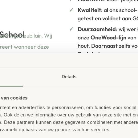
Kwaliteit
: al ons school
getest en voldoet aan 
Duurzaamheid
: wij we
 School
nderwijsmeubilair. Wij
onze
OneWood-lijn
van
hout. Daarnaast zelfs v
ireert wanneer deze
Ecolabel
.
ren én leerkrachten.
Extra informa
Details
SKU
758889
 van cookies
ent en advertenties te personaliseren, om functies voor social
. Ook delen we informatie over uw gebruik van onze site met on
e. Deze partners kunnen deze gegevens combineren met andere i
erzameld op basis van uw gebruik van hun services.