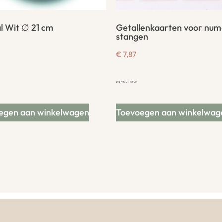
l Wit ∅ 21 cm
Getallenkaarten voor num
stangen
€
7,87
€
9,52
incl. BTW
egen aan winkelwagen
Toevoegen aan winkelwag