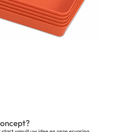
oncept?
t start vanuit uw idee en onze ervaring