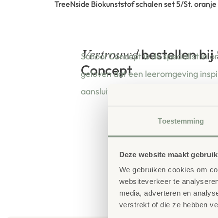
TreeNside Biokunststof schalen set 5/St. oranje
bestellen bij
Vertrouwd
School Concept is de specialist in o
Concept
geloven dat een leeromgeving insp
aansluit bij de behoeften van kinde
Toestemming
Deze website maakt gebruik
We gebruiken cookies om cont
websiteverkeer te analyseren
media, adverteren en analys
verstrekt of die ze hebben v