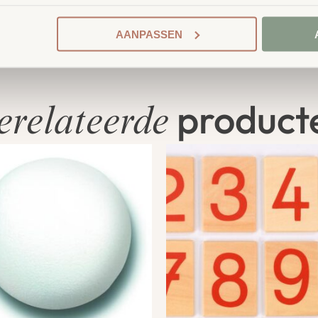
AANPASSEN
product
erelateerde