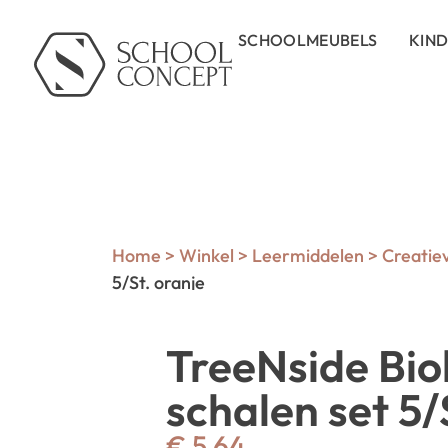
SCHOOLMEUBELS
KIN
Home
>
Winkel
>
Leermiddelen
>
Creatie
5/St. oranje
TreeNside Bio
schalen set 5/
€
5,64