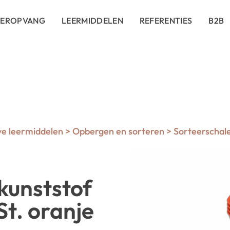
DEROPVANG
LEERMIDDELEN
REFERENTIES
B2B
ve leermiddelen
>
Opbergen en sorteren
>
Sorteerschal
kunststof
St. oranje