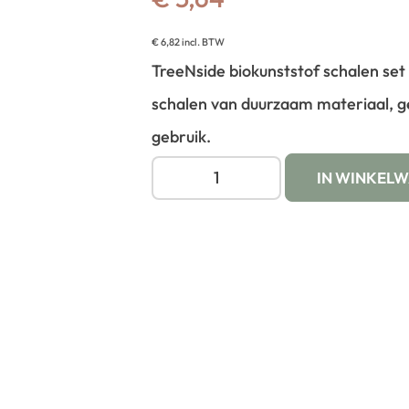
€
6,82
incl. BTW
TreeNside biokunststof schalen set 
schalen van duurzaam materiaal, ge
gebruik.
IN WINKEL