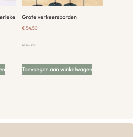
erieke
Grote verkeersborden
€
54,50
€
65,95
incl. BTW
en
Toevoegen aan winkelwagen