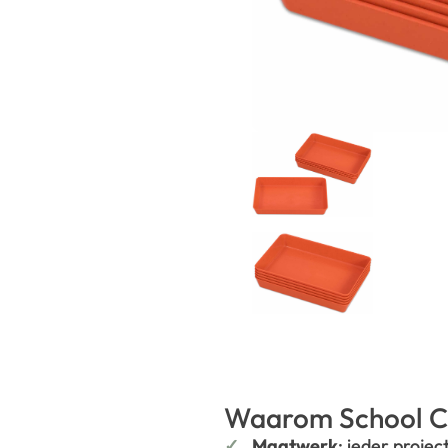
Waarom School C
Maatwerk
: ieder projec