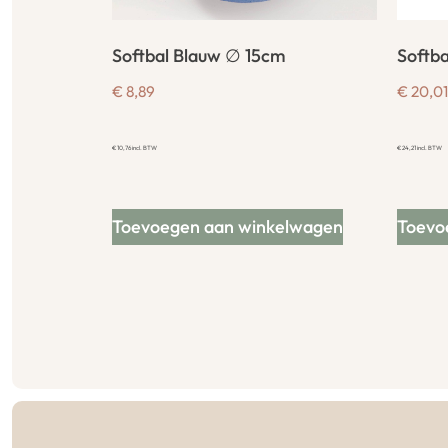
Softbal Blauw ∅ 15cm
Softba
€
8,89
€
20,01
€
10,76
incl. BTW
€
24,21
incl. BTW
Toevoegen aan winkelwagen
Toevo