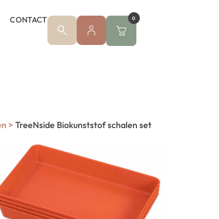
CONTACT
0
en
>
TreeNside Biokunststof schalen set