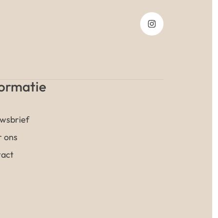
formatie
wsbrief
 ons
act