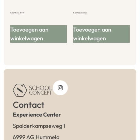
€
65,95
incl. BTW
€
6,00
incl. BTW
Toevoegen aan
Toevoegen aan
winkelwagen
winkelwagen
Contact
Experience Center
Spalderkampseweg 1
6999 AG Hummelo