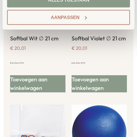
AANPASSEN
Softbal Wit ∅ 21 cm
Softbal Violet ∅ 21 cm
€
20,01
€
20,01
€
24,21
incl. BTW
€
24,21
incl. BTW
Toevoegen aan
Toevoegen aan
winkelwagen
winkelwagen