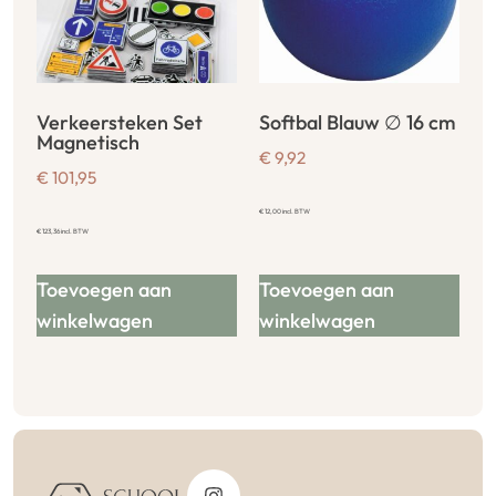
Verkeersteken Set
Softbal Blauw ∅ 16 cm
Magnetisch
€
9,92
€
101,95
€
12,00
incl. BTW
€
123,36
incl. BTW
Toevoegen aan
Toevoegen aan
winkelwagen
winkelwagen