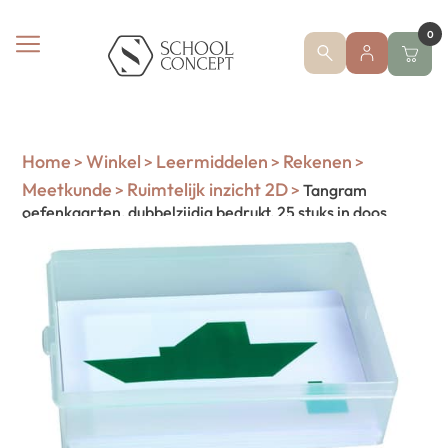
0
Home
Winkel
Leermiddelen
Rekenen
>
>
>
>
Meetkunde
Ruimtelijk inzicht 2D
>
>
Tangram
oefenkaarten, dubbelzijdig bedrukt, 25 stuks in doos