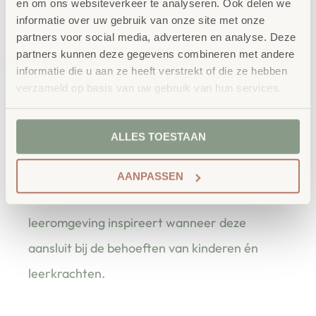
en om ons websiteverkeer te analyseren. Ook delen we
Afmeting opengevouwen:
L = 50x50x50cm of maat S =
informatie over uw gebruik van onze site met onze
partners voor social media, adverteren en analyse. Deze
50x35x35cm
partners kunnen deze gegevens combineren met andere
informatie die u aan ze heeft verstrekt of die ze hebben
verzameld op basis van uw gebruik van hun services.
bestellen bij School
Vertrouwd
ALLES TOESTAAN
Concept
School Concept is de specialist in
AANPASSEN
onderwijsmeubilair. Wij geloven dat een
leeromgeving inspireert wanneer deze
aansluit bij de behoeften van kinderen én
leerkrachten.