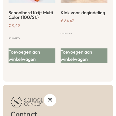
Schoolbord Krijt Multi
Klok voor dagindeling
Color (100/St.)
€
64,47
€
9,49
€
78,01
incl. BTW
€
11,48
incl. BTW
Toevoegen aan
Toevoegen aan
winkelwagen
winkelwagen
Contact