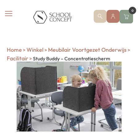
0
Home
Winkel
Meubilair Voortgezet Onderwijs
>
>
>
Facilitair
>
Study Buddy – Concentratiescherm