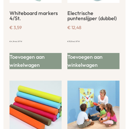
Whiteboard markers
Electrische
4/St.
puntenslijper (dubbel)
€
3,59
€
12,48
€
4,34
incl. BTW
€
15,10
incl. BTW
Toevoegen aan
Toevoegen aan
winkelwagen
winkelwagen