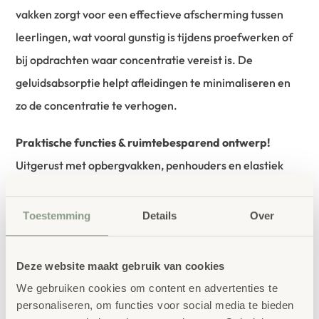
vakken zorgt voor een effectieve afscherming tussen
leerlingen, wat vooral gunstig is tijdens proefwerken of
bij opdrachten waar concentratie vereist is. De
geluidsabsorptie helpt afleidingen te minimaliseren en
zo de concentratie te verhogen.
Praktische functies & ruimtebesparend ontwerp!
Uitgerust met opbergvakken, penhouders en elastiek
voor het opbergen van papier en leermateriaal,
ondersteunt dit opvouwbare scherm een goede
Toestemming
Details
Over
organisatie en biedt hij snel toegang tot het benodigde
materiaal. Dankzij het opvouwbare ontwerp is deze
Deze website maakt gebruik van cookies
scheidingswand gemakkelijk op te bergen, waardoor hij
We gebruiken cookies om content en advertenties te
ideaal is voor ruimtes die flexibel worden gebruikt.
personaliseren, om functies voor social media te bieden