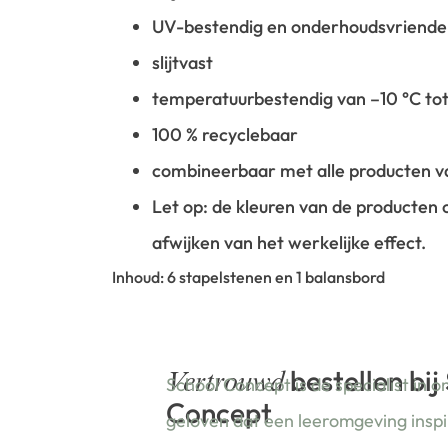
UV-bestendig en onderhoudsvriendel
slijtvast
temperatuurbestendig van –10 °C to
100 % recyclebaar
combineerbaar met alle producten v
Let op: de kleuren van de producten
afwijken van het werkelijke effect.
Inhoud: 6 stapelstenen en 1 balansbord
bestellen bij
Vertrouwd
School Concept is de specialist in o
Concept
geloven dat een leeromgeving insp