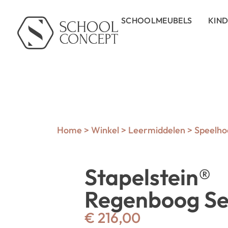
SCHOOLMEUBELS
KIN
Home
>
Winkel
>
Leermiddelen
>
Speelho
Stapelstein®
Regenboog Set
€
216,00