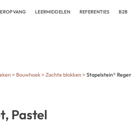
DEROPVANG
LEERMIDDELEN
REFERENTIES
B2B
eken
>
Bouwhoek
>
Zachte blokken
>
Stapelstein® Regen
, Pastel