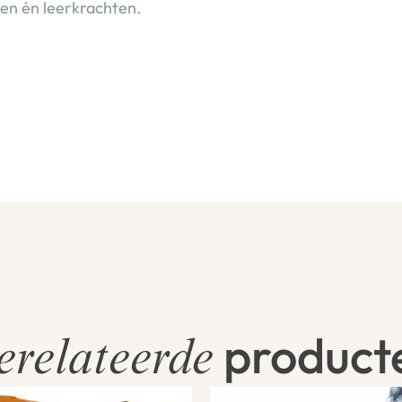
ren én leerkrachten.
product
erelateerde