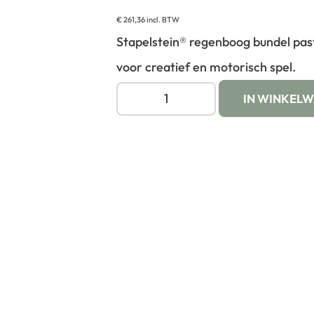
€
261,36
incl. BTW
Stapelstein® regenboog bundel past
voor creatief en motorisch spel.
IN WINKEL