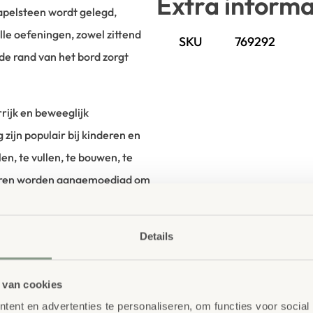
Extra informa
tapelsteen wordt gelegd,
le oefeningen, zowel zittend
SKU
769292
de rand van het bord zorgt
rrijk en beweeglijk
zijn populair bij kinderen en
en, te vullen, te bouwen, te
deren worden aangemoedigd om
 De toepassingsmogelijkheden
derhoudsvriendelijke krukjes en
Details
orden afgeveegd en gaan
 van cookies
ent en advertenties te personaliseren, om functies voor social