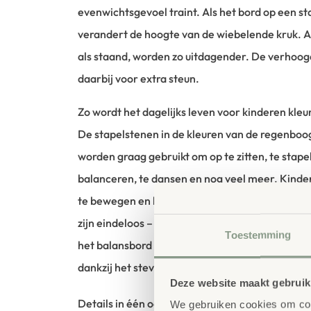
evenwichtsgevoel traint. Als het bord op een s
verandert de hoogte van de wiebelende kruk. Al
als staand, worden zo uitdagender. De verhoog
daarbij voor extra steun.
Zo wordt het dagelijks leven voor kinderen kleu
De stapelstenen in de kleuren van de regenboog 
worden graag gebruikt om op te zitten, te stapel
balanceren, te dansen en nog veel meer. Kin
te bewegen en hun fantasie wordt geprikkeld.
zijn eindeloos – zowel binnen als buiten. De on
Toestemming
het balansbord kunnen eenvoudig met water w
dankzij het stevige materiaal jarenlang mee.
Deze website maakt gebruik
Details in één oogopslag:
We gebruiken cookies om cont