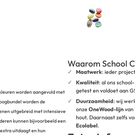
Waarom School C
Maatwerk
: ieder projec
Kwaliteit
: al ons school
getest en voldoet aan 
e kleuren worden aangevuld met
Duurzaamheid
: wij we
boogbundel worden de
onze
OneWood-lijn
van
enen uitgebreid met intensieve
hout. Daarnaast zelfs v
nderen kunnen bijvoorbeeld een
Ecolabel
.
extra uitdaagt en hun