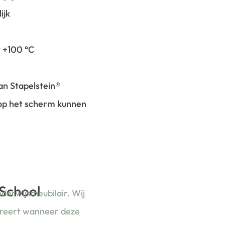
ijk
t +100 °C
an Stapelstein®
 op het scherm kunnen
 School
nderwijsmeubilair. Wij
ireert wanneer deze