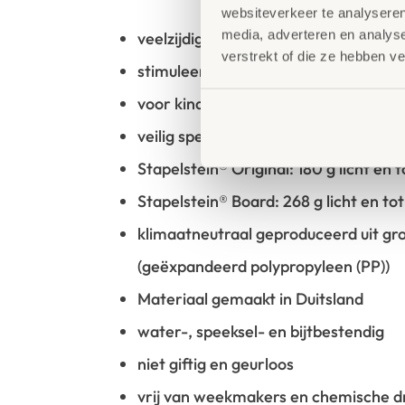
websiteverkeer te analyseren
media, adverteren en analys
veelzijdig inzetbare set
verstrekt of die ze hebben v
stimuleert en traint vele vaardighed
voor kinderen vanaf 12 maanden
veilig speelgoed zonder scherpe hoe
Stapelstein® Original: 180 g licht en 
Stapelstein® Board: 268 g licht en to
klimaatneutraal geproduceerd uit g
(geëxpandeerd polypropyleen (PP))
Materiaal gemaakt in Duitsland
water-, speeksel- en bijtbestendig
niet giftig en geurloos
vrij van weekmakers en chemische dr