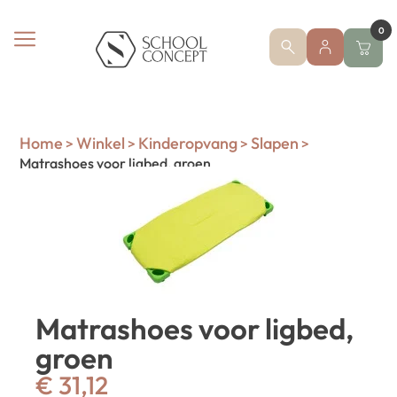
0
Home
Winkel
Kinderopvang
Slapen
>
>
>
>
Matrashoes voor ligbed, groen
Matrashoes voor ligbed,
groen
€
31,12