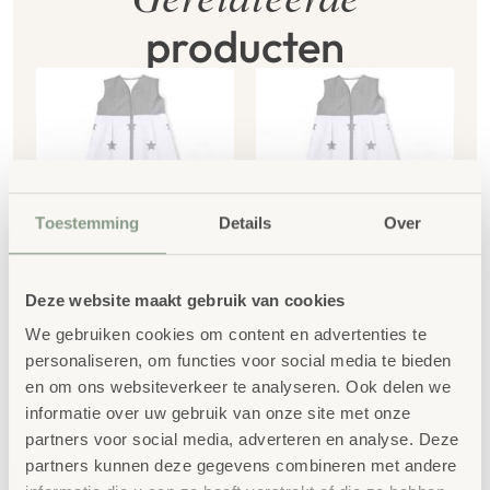
Gerelateerde
producten
Toestemming
Details
Over
Deze website maakt gebruik van cookies
Slaapzak Winter Star
Slaapzak Winter Star
grijs OEKO-TEX®
grijs OEKO-TEX®
We gebruiken cookies om content en advertenties te
130cm
110cm
personaliseren, om functies voor social media te bieden
€
59,92
€
54,96
en om ons websiteverkeer te analyseren. Ook delen we
informatie over uw gebruik van onze site met onze
€
72,50
incl. BTW
€
66,50
incl. BTW
partners voor social media, adverteren en analyse. Deze
partners kunnen deze gegevens combineren met andere