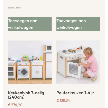
€
5.367,56
incl. BTW
Toevoegen aan
Toevoegen aan
winkelwagen
winkelwagen
Keukenblok 7-delig
Peuterkeuken 1-4 jr
(240cm)
€
138,34
€
576,90