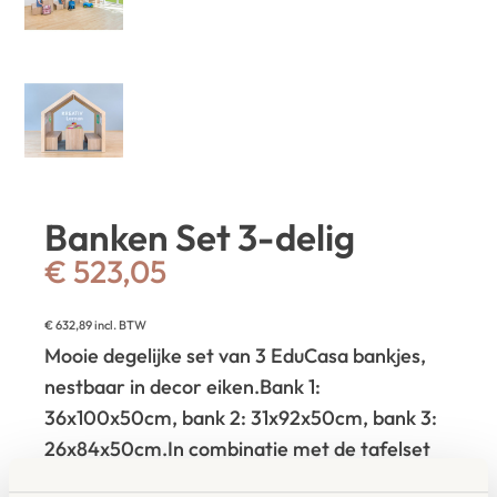
Banken Set 3-delig
€
523,05
€
632,89
incl. BTW
Mooie degelijke set van 3 EduCasa bankjes,
nestbaar in decor eiken.
Bank 1:
36x100x50cm, bank 2: 31x92x50cm, bank 3:
26x84x50cm.
In combinatie met de tafelset
Art. 41695 multifunctioneel in te