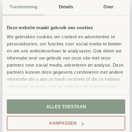
zetten.
Ongemonteerd gratis geleverd.
Toestemming
Details
Over
Deze website maakt gebruik van cookies
IN WINKELWAGEN
We gebruiken cookies om content en advertenties te
personaliseren, om functies voor social media te bieden
en om ons websiteverkeer te analyseren. Ook delen we
informatie over uw gebruik van onze site met onze
partners voor social media, adverteren en analyse. Deze
partners kunnen deze gegevens combineren met andere
informatie die u aan ze heeft verstrekt of die ze hebben
Productbeschrijving
verzameld op basis van uw gebruik van hun services.
De Banken Set 3-delig biedt een flexibele zitoplossing
voor klaslokalen, wachtruimtes of speelhoeken. De
ALLES TOESTAAN
stevige constructie en comfortabele zithoogte maken de
set geschikt voor dagelijks gebruik door kinderen. De
AANPASSEN
banken zijn stapelbaar en eenvoudig te verplaatsen voor