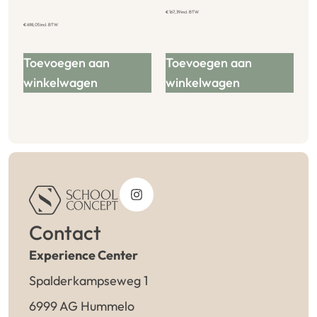
€
167,39
incl. BTW
€
698,05
incl. BTW
Toevoegen aan
Toevoegen aan
winkelwagen
winkelwagen
Contact
Experience Center
Spalderkampseweg 1
6999 AG Hummelo