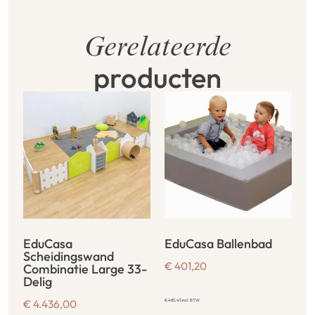
Gerelateerde
producten
EduCasa
EduCasa Ballenbad
Scheidingswand
€
401,20
Combinatie Large 33-
Delig
€
4.436,00
€
485,45
incl. BTW