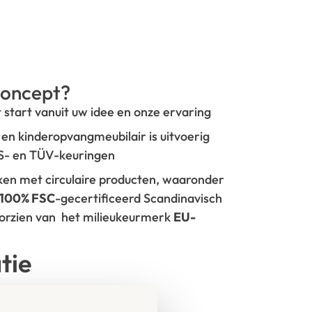
oncept?
t start vanuit uw idee en onze ervaring
- en kinderopvangmeubilair is uitvoerig
GS- en TÜV-keuringen
rken met circulaire producten, waaronder
100% FSC
-gecertificeerd Scandinavisch
oorzien van het milieukeurmerk
EU-
tie