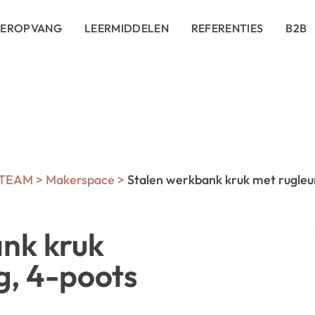
DEROPVANG
LEERMIDDELEN
REFERENTIES
B2B
STEAM
>
Makerspace
>
Stalen werkbank kruk met rugleu
nk kruk
g, 4-poots