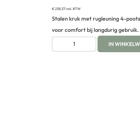
€
238,37
incl. BTW
Stalen kruk met rugleuning 4-poot
voor comfort bij langdurig gebruik.
IN WINKEL