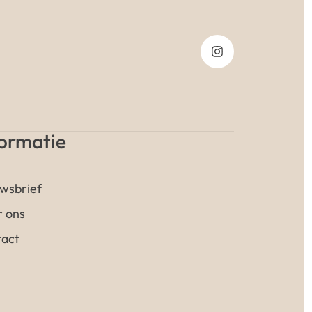
formatie
wsbrief
 ons
act