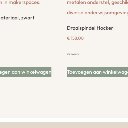
ateriaal, zwart
Draaispindel Hocker
€
158,00
€
191,18
incl. BTW
egen aan winkelwagen
Toevoegen aan winkelwag