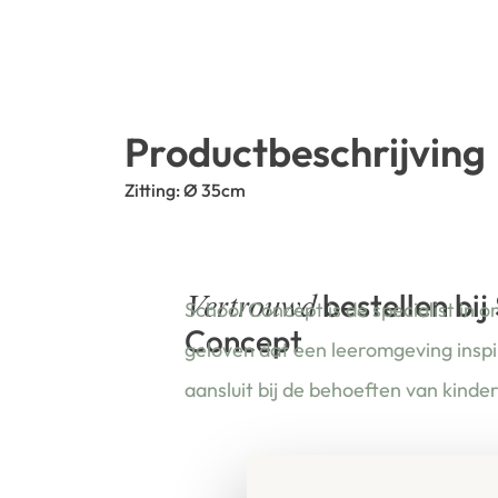
Productbeschrijving
Zitting: Ø 35cm
bestellen bij
Vertrouwd
School Concept is de specialist in o
Concept
geloven dat een leeromgeving insp
aansluit bij de behoeften van kinde