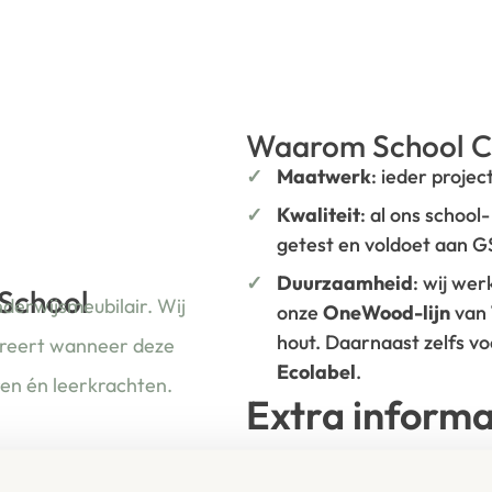
Waarom School C
Maatwerk
: ieder projec
Kwaliteit
: al ons school
getest en voldoet aan 
Duurzaamheid
: wij we
 School
nderwijsmeubilair. Wij
onze
OneWood-lijn
van
hout. Daarnaast zelfs v
ireert wanneer deze
Ecolabel
.
ren én leerkrachten.
Extra informa
SKU
770264