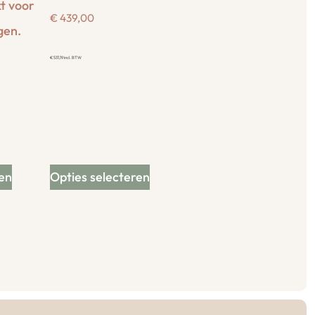
€
439,00
€
531,19
incl. BTW
en
Opties selecteren