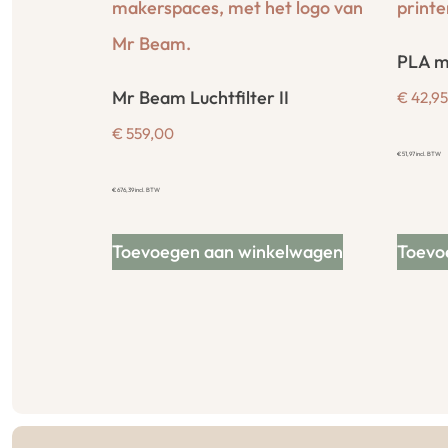
PLA m
Mr Beam Luchtfilter II
€
42,95
€
559,00
€
51,97
incl. BTW
€
676,39
incl. BTW
Toevoegen aan winkelwagen
Toevo