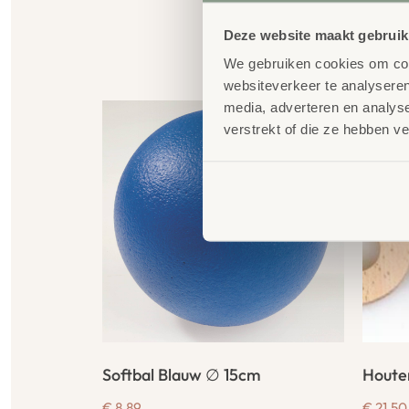
Deze website maakt gebruik
G
We gebruiken cookies om cont
websiteverkeer te analyseren
media, adverteren en analys
verstrekt of die ze hebben v
Softbal Blauw ∅ 15cm
Houten
€
8,89
€
21,50