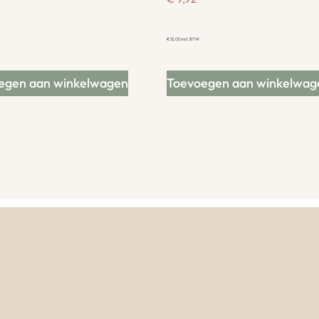
€
12,00
incl. BTW
egen aan winkelwagen
Toevoegen aan winkelwag