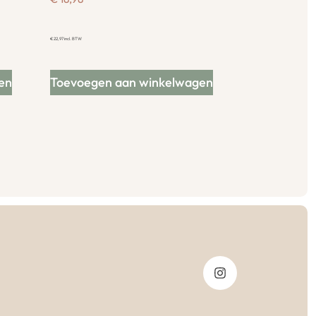
€
22,97
incl. BTW
en
Toevoegen aan winkelwagen