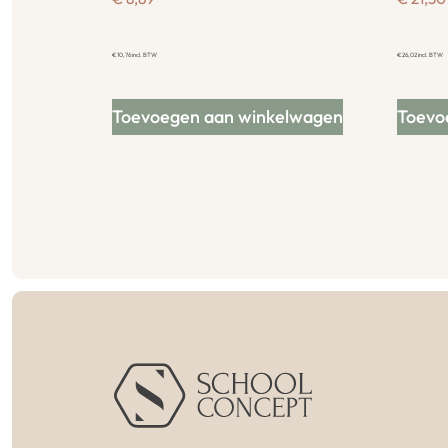
€
10,76
incl. BTW
€
26,02
incl. BTW
Toevoegen aan winkelwagen
Toevo