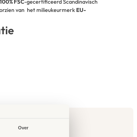
100% FSC
-gecertificeerd Scandinavisch
oorzien van het milieukeurmerk
EU-
tie
Over