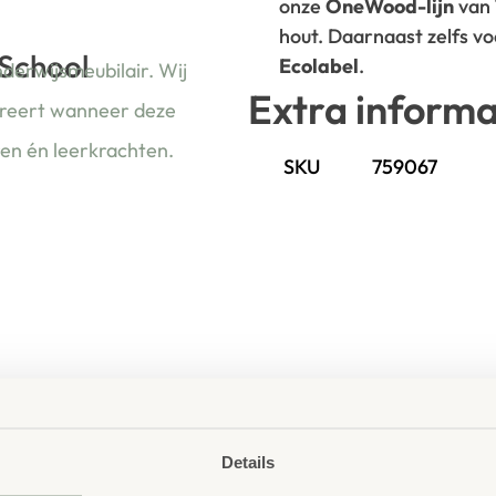
onze
OneWood-lijn
van
hout. Daarnaast zelfs v
 School
Ecolabel
.
nderwijsmeubilair. Wij
Extra informa
ireert wanneer deze
ren én leerkrachten.
SKU
759067
Details