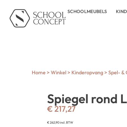
SCHOOLMEUBELS
KIN
Home
>
Winkel
>
Kinderopvang
>
Spel- &
Spiegel rond 
€
217,27
€
262,90
incl. BTW