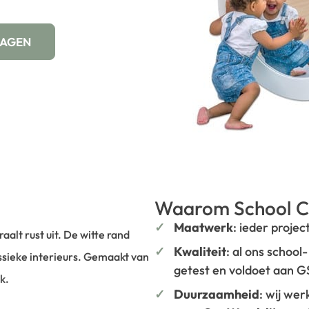
WAGEN
Waarom School C
Maatwerk
: ieder projec
aalt rust uit. De witte rand
Kwaliteit
: al ons school
ssieke interieurs. Gemaakt van
getest en voldoet aan 
k.
Duurzaamheid
: wij we