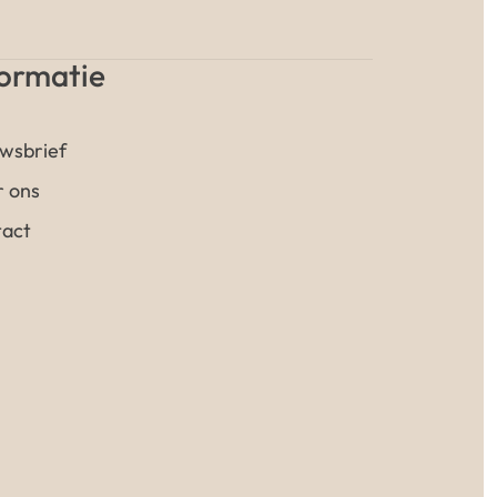
formatie
wsbrief
 ons
act