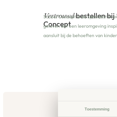
bestellen bij
Vertrouwd
School Concept is de specialist in o
Concept
geloven dat een leeromgeving insp
aansluit bij de behoeften van kinde
Toestemming