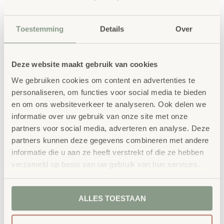
Het Speelpodium helling 75x75cm is ontworpen om
beweging en motoriek te stimuleren door
Toestemming
Details
Over
hoogteverschillen toe te voegen aan de speelomgeving.
Kinderen kunnen erop klimmen, eroverheen kruipen of
Deze website maakt gebruik van cookies
het gebruiken als onderdeel van een groter parcours. De
We gebruiken cookies om content en advertenties te
personaliseren, om functies voor social media te bieden
helling is stevig, stabiel en voorzien van een veilige
en om ons websiteverkeer te analyseren. Ook delen we
antisliplaag. De materialen zijn duurzaam en bestand
informatie over uw gebruik van onze site met onze
tegen dagelijks gebruik, terwijl de afgeronde hoeken
partners voor social media, adverteren en analyse. Deze
partners kunnen deze gegevens combineren met andere
zorgen voor extra veiligheid. Dit platform bevordert niet
informatie die u aan ze heeft verstrekt of die ze hebben
alleen fysieke ontwikkeling, maar ook samenwerking en
verzameld op basis van uw gebruik van hun services.
zelfvertrouwen bij jonge kinderen.
Speelplatform helling 75x75cm, bij hoogte maat 0 naar
ALLES TOESTAAN
12cm is de lengte van het voetstuk 60cm. Keuze uit 3