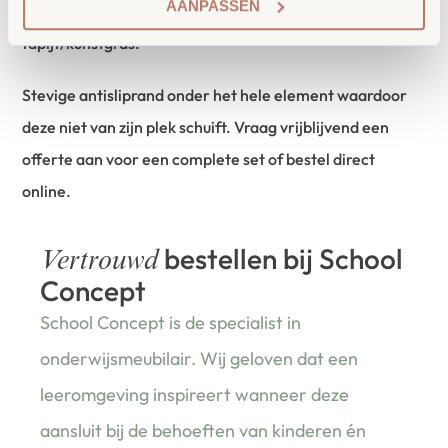
AANPASSEN
mooie moderne decors en toplagen linoleum of
tapijt/kunstgras.
Stevige antisliprand onder het hele element waardoor
deze niet van zijn plek schuift. Vraag vrijblijvend een
offerte aan voor een complete set of bestel direct
online.
bestellen bij School
Vertrouwd
Concept
School Concept is de specialist in
onderwijsmeubilair. Wij geloven dat een
leeromgeving inspireert wanneer deze
aansluit bij de behoeften van kinderen én