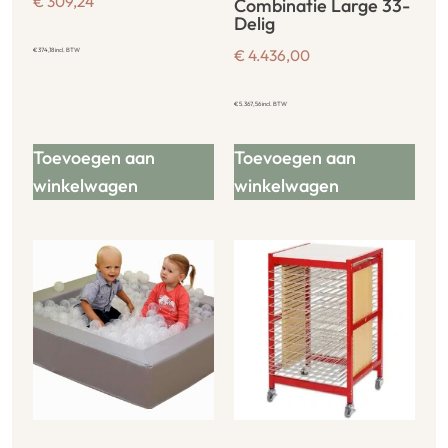
€
309,24
Combinatie Large 33-
Delig
€
374,18
incl. BTW
€
4.436,00
€
5.367,56
incl. BTW
Toevoegen aan
Toevoegen aan
winkelwagen
winkelwagen