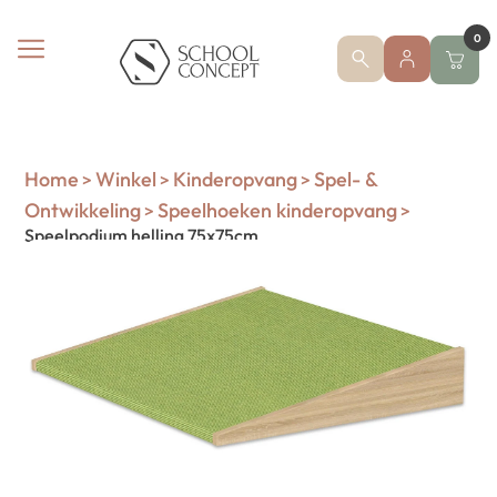
0
Home
Winkel
Kinderopvang
Spel- &
>
>
>
Ontwikkeling
Speelhoeken kinderopvang
>
>
Speelpodium helling 75x75cm