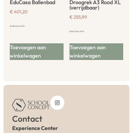
EduCasa Ballenbad
Droogrek A3 Rood XL
(verrijdbaar)
€
401,20
€
255,99
€
485,45
incl. BTW
€
309,75
incl. BTW
Toevoegen aan
Toevoegen aan
winkelwagen
winkelwagen
Contact
Experience Center