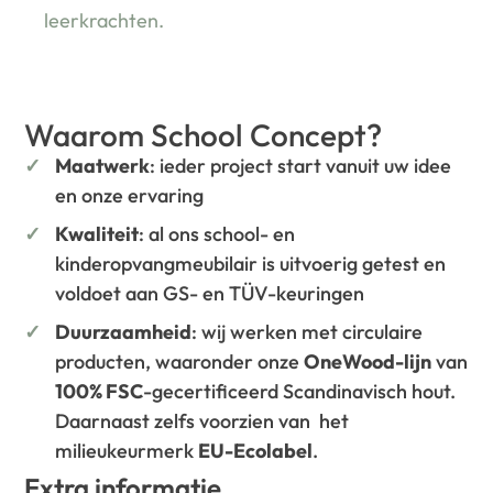
leerkrachten.
Waarom School Concept?
Maatwerk
: ieder project start vanuit uw idee
en onze ervaring
Kwaliteit
: al ons school- en
kinderopvangmeubilair is uitvoerig getest en
voldoet aan GS- en TÜV-keuringen
Duurzaamheid
: wij werken met circulaire
producten, waaronder onze
OneWood-lijn
van
100% FSC
-gecertificeerd Scandinavisch hout.
Daarnaast zelfs voorzien van het
milieukeurmerk
EU-Ecolabel
.
Extra informatie