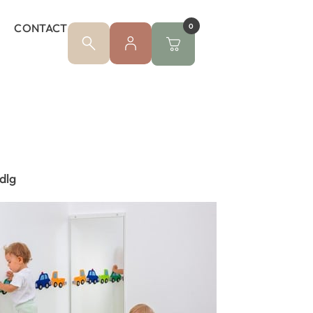
CONTACT
0
dlg