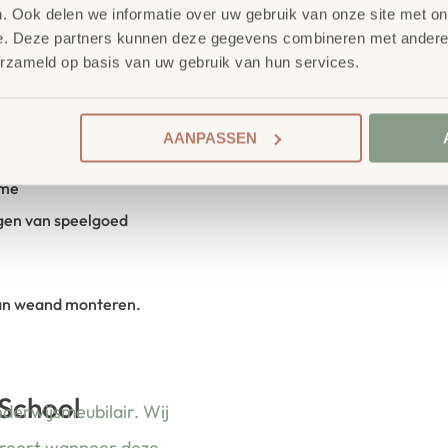
en. De rechthoeken zijn
. Ook delen we informatie over uw gebruik van onze site met on
e. Deze partners kunnen deze gegevens combineren met andere i
jke linoleumvloer in frisse
erzameld op basis van uw gebruik van hun services.
ensen, vraag ons naar de
AANPASSEN
Lime
ime
gen van speelgoed
aan weand monteren.
 School
nderwijsmeubilair. Wij
ireert wanneer deze