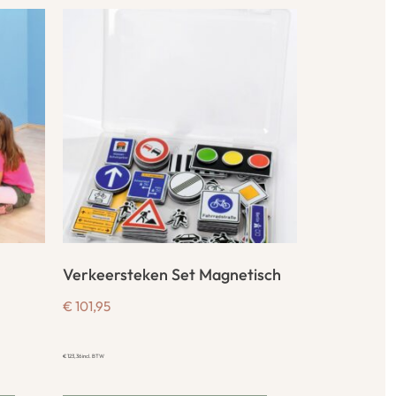
Verkeersteken Set Magnetisch
€
101,95
€
123,36
incl. BTW