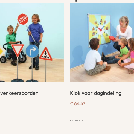
 verkeersborden
Klok voor dagindeling
0
€
64,47
€
78,01
incl. BTW