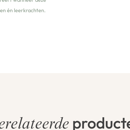
ren én leerkrachten.
product
erelateerde