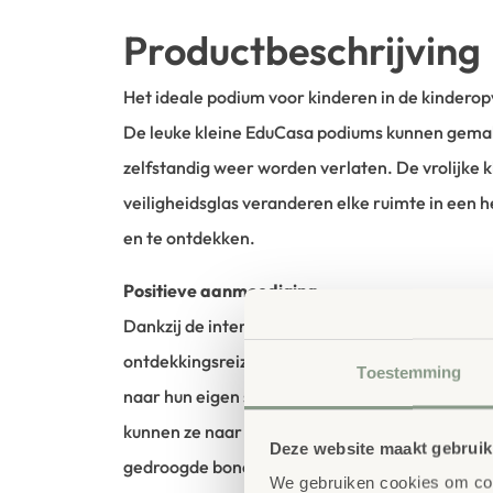
Productbeschrijving
Het ideale podium voor kinderen in de kindero
De leuke kleine EduCasa podiums kunnen gema
zelfstandig weer worden verlaten. De vrolijke k
veiligheidsglas veranderen elke ruimte in een h
en te ontdekken.
Positieve aanmoediging
Dankzij de interessante samenstelling van deze
ontdekkingsreizigers zich meteen thuis voelen.
Toestemming
naar hun eigen spiegelbeeld in de wandspiegel k
kunnen ze naar wens een ballenbad of een bad
Deze website maakt gebruik
gedroogde bonen maken. Alle zintuigen van de
We gebruiken cookies om cont