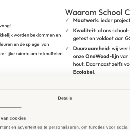
Waarom School C
Maatwerk
: ieder projec
pvang!
Kwaliteit
: al ons school
kkelijk worden beklommen en
getest en voldoet aan 
leuren en de spiegel van
Duurzaamheid
: wij we
eerlijke ruimte om te knuffelen
onze
OneWood-lijn
van
hout. Daarnaast zelfs v
Ecolabel
.
Extra informa
 podiumset zullen kleine
 Ze kunnen met veel interesse
SKU
758255
Details
ijken. In het opberg vierkant
 van doeken of open-end
 van cookies
 kinderen worden gestimuleerd
ent en advertenties te personaliseren, om functies voor social