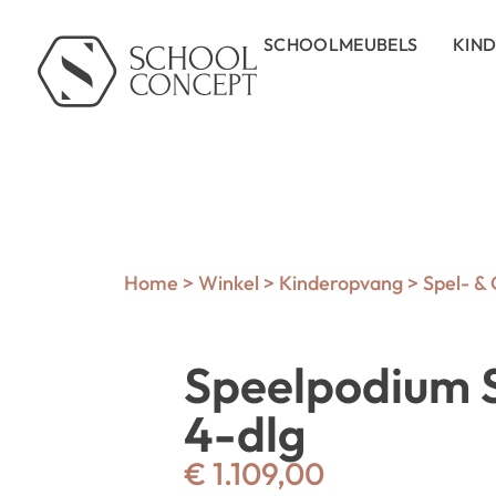
SCHOOLMEUBELS
KIN
Home
>
Winkel
>
Kinderopvang
>
Spel- &
Speelpodium 
4-dlg
€
1.109,00