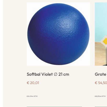
Softbal Violet ∅ 21 cm
Grote
€
20,01
€
54,5
€
24,21
incl. BTW
€
65,95
incl. BTW