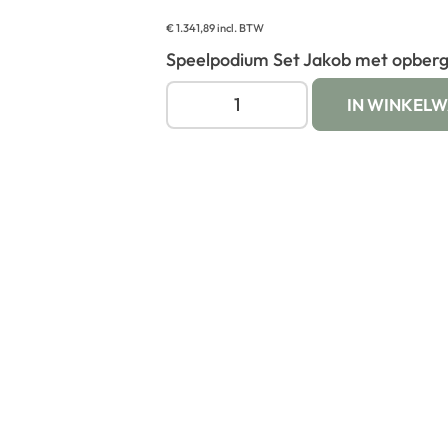
€
1.341,89
incl. BTW
Speelpodium Set Jakob met opbergb
IN WINKEL