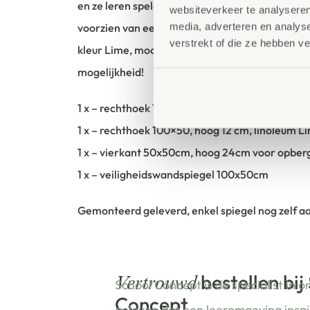
en ze leren spelenderwijs over kleuren en vorm
websiteverkeer te analyseren
media, adverteren en analys
voorzien van een bijzonder onderhoudsvriendeli
verstrekt of die ze hebben v
kleur Lime, mocht je liever een andere kleur w
mogelijkheid!
1 x – rechthoek 100×50, hoog 24 cm, linoleum 
1 x – rechthoek 100×50, hoog 12 cm, linoleum L
1 x – vierkant 50x50cm, hoog 24cm voor opber
1 x – veiligheidswandspiegel 100x50cm
Gemonteerd geleverd, enkel spiegel nog zelf 
bestellen bij
Vertrouwd
School Concept is de specialist in o
Concept
geloven dat een leeromgeving insp