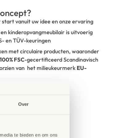
oncept?
t start vanuit uw idee en onze ervaring
- en kinderopvangmeubilair is uitvoerig
GS- en TÜV-keuringen
rken met circulaire producten, waaronder
100% FSC
-gecertificeerd Scandinavisch
oorzien van het milieukeurmerk
EU-
tie
Over
 media te bieden en om ons