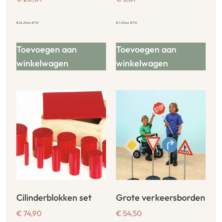
€
24,21
incl. BTW
€
7,03
incl. BTW
Toevoegen aan
Toevoegen aan
winkelwagen
winkelwagen
Cilinderblokken set
Grote verkeersborden
€
74,90
€
54,50