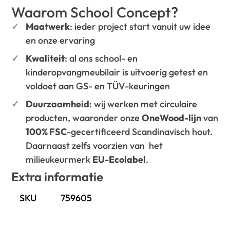
Waarom School Concept?
Maatwerk
: ieder project start vanuit uw idee
en onze ervaring
Kwaliteit
: al ons school- en
kinderopvangmeubilair is uitvoerig getest en
voldoet aan GS- en TÜV-keuringen
Duurzaamheid
: wij werken met circulaire
producten, waaronder onze
OneWood-lijn
van
100% FSC
-gecertificeerd Scandinavisch hout.
Daarnaast zelfs voorzien van het
milieukeurmerk
EU-Ecolabel
.
Extra informatie
SKU
759605