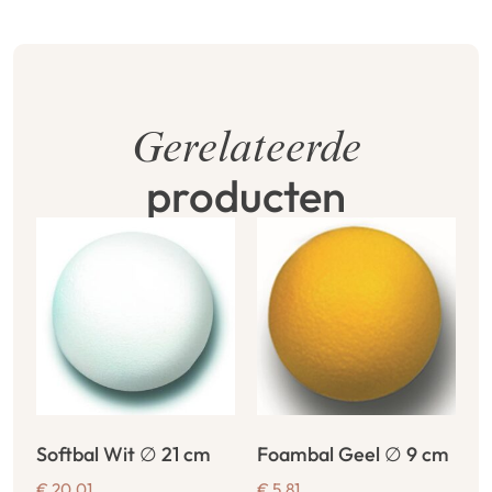
Gerelateerde
producten
Softbal Wit ∅ 21 cm
Foambal Geel ∅ 9 cm
€
20,01
€
5,81