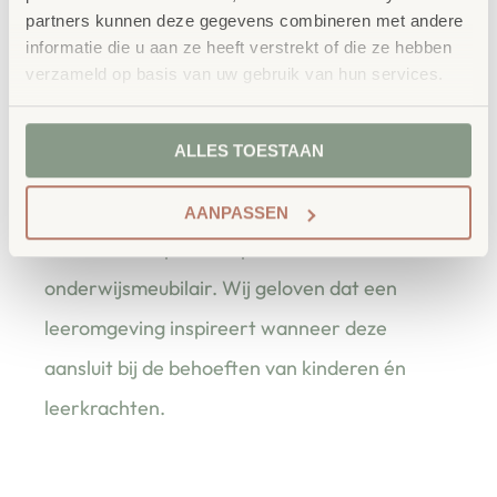
20 x 1 frank
partners kunnen deze gegevens combineren met andere
20 x 2 frank
informatie die u aan ze heeft verstrekt of die ze hebben
15 x 5 frank
verzameld op basis van uw gebruik van hun services.
Leverbaar vanaf 24 maart 2022.
ALLES TOESTAAN
bestellen bij School
Vertrouwd
Concept
AANPASSEN
School Concept is de specialist in
onderwijsmeubilair. Wij geloven dat een
leeromgeving inspireert wanneer deze
aansluit bij de behoeften van kinderen én
leerkrachten.