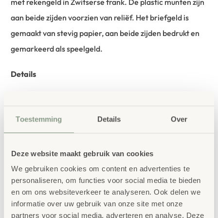
met rekengeld in Zwitserse frank. De plastic munten zijn
aan beide zijden voorzien van reliëf. Het briefgeld is
gemaakt van stevig papier, aan beide zijden bedrukt en
gemarkeerd als speelgeld.
Details
Briefgeld:10 x 1000 CHF
20 x 200 CHF
Toestemming
Details
Over
20 x 100 CHF
20 x 50 CHF
20 x 20 CHF
Deze website maakt gebruik van cookies
20 x 10 CHF
We gebruiken cookies om content en advertenties te
Munten:20 x 5 cent
personaliseren, om functies voor social media te bieden
20 x 10 cent
en om ons websiteverkeer te analyseren. Ook delen we
informatie over uw gebruik van onze site met onze
20 x 1/2 frank
partners voor social media, adverteren en analyse. Deze