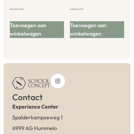
€
90,63
incl. BTW
€
65,95
incl. BTW
Toevoegen aan
Toevoegen aan
winkelwagen
winkelwagen
Contact
Experience Center
Spalderkampseweg 1
6999 AG Hummelo