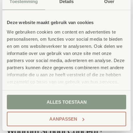
Toestemming
Details
Over
Geschikt voor kinderen van +/- 8 t/m 12 jaar.
Veiligheidswaarschuwing 1.
Deze website maakt gebruik van cookies
We gebruiken cookies om content en advertenties te
bestellen bij School
Vertrouwd
personaliseren, om functies voor social media te bieden
Concept
en om ons websiteverkeer te analyseren. Ook delen we
informatie over uw gebruik van onze site met onze
School Concept is de specialist in
partners voor social media, adverteren en analyse. Deze
onderwijsmeubilair. Wij geloven dat een
partners kunnen deze gegevens combineren met andere
informatie die u aan ze heeft verstrekt of die ze hebben
leeromgeving inspireert wanneer deze
verzameld op basis van uw gebruik van hun services.
aansluit bij de behoeften van kinderen én
leerkrachten.
ALLES TOESTAAN
AANPASSEN
Waarom School Concept?