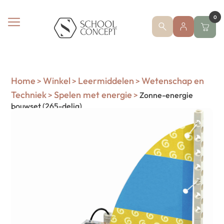
0
Home
Winkel
Leermiddelen
Wetenschap en
>
>
>
Techniek
Spelen met energie
>
>
Zonne-energie
bouwset (265-delig)