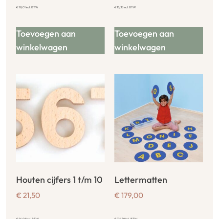
€
78,01
incl. BTW
€
16,35
incl. BTW
Toevoegen aan
Toevoegen aan
winkelwagen
winkelwagen
Houten cijfers 1 t/m 10
Lettermatten
€
21,50
€
179,00
€
26,02
incl. BTW
€
216,59
incl. BTW