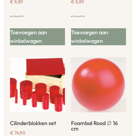
€
8,89
€
8,89
€
10,76
incl. BTW
€
10,76
incl. BTW
Toevoegen aan
Toevoegen aan
winkelwagen
winkelwagen
Cilinderblokken set
Foambal Rood ∅ 16
cm
€
74,90