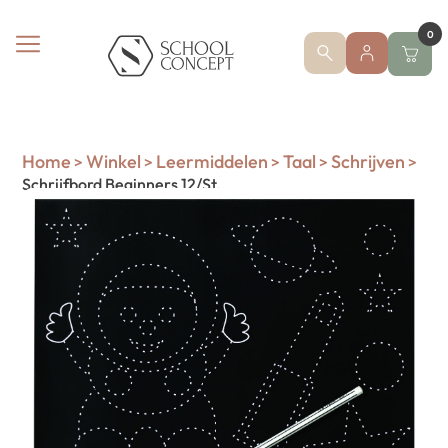
0
Home
Winkel
Leermiddelen
Taal
Schrijven
>
>
>
>
>
Schrijfbord Beginners 12/St.