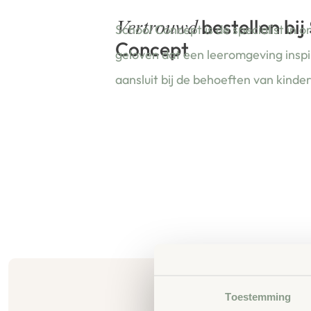
bestellen bij
Vertrouwd
School Concept is de specialist in o
Concept
geloven dat een leeromgeving insp
aansluit bij de behoeften van kinde
Toestemming