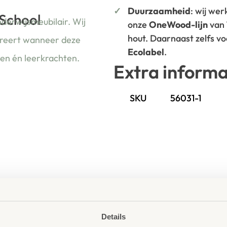
Duurzaamheid
: wij we
 School
nderwijsmeubilair. Wij
onze
OneWood-lijn
van
hout. Daarnaast zelfs v
ireert wanneer deze
Ecolabel
.
ren én leerkrachten.
Extra informa
SKU
56031-1
Details