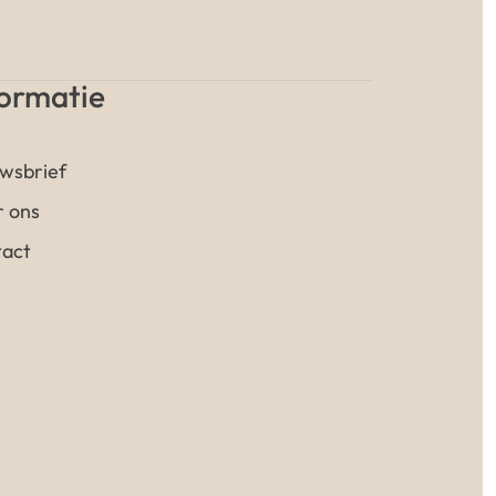
formatie
wsbrief
 ons
act