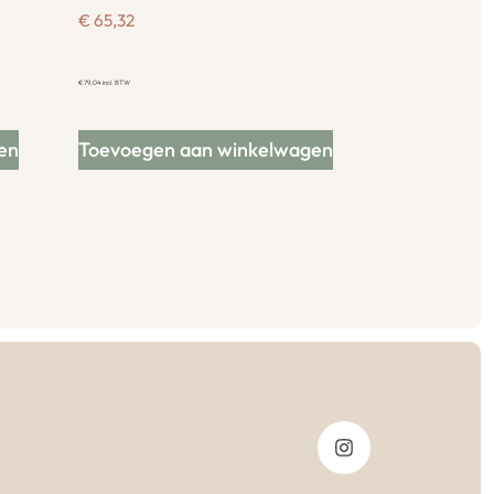
€
65,32
€
79,04
incl. BTW
en
Toevoegen aan winkelwagen