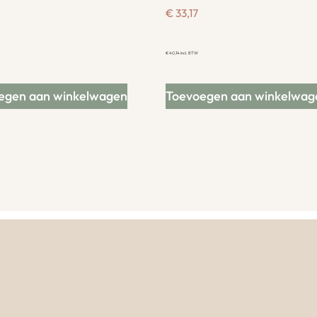
€
33,17
€
40,14
incl. BTW
egen aan winkelwagen
Toevoegen aan winkelwag