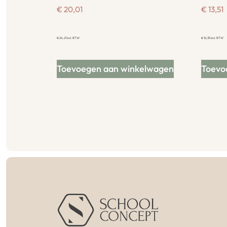
€
20,01
€
13,51
€
24,21
incl. BTW
€
16,35
incl. BTW
Toevoegen aan winkelwagen
Toevo