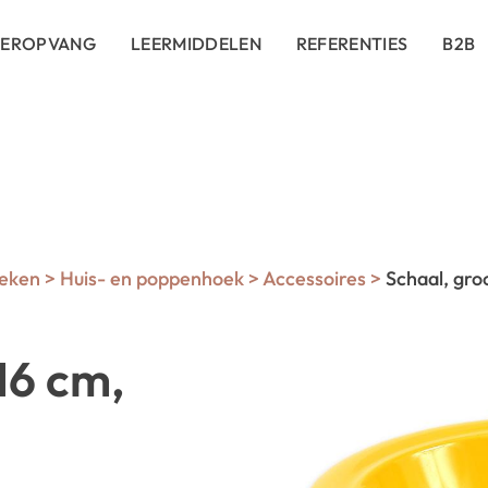
DEROPVANG
LEERMIDDELEN
REFERENTIES
B2B
eken
>
Huis- en poppenhoek
>
Accessoires
>
Schaal, groo
16 cm,