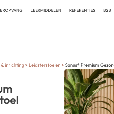
DEROPVANG
LEERMIDDELEN
REFERENTIES
B2B
& inrichting
>
Leidsterstoelen
>
Sanus® Premium Gezond
ium
toel