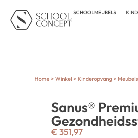
SCHOOLMEUBELS
KIN
Home
>
Winkel
>
Kinderopvang
>
Meubels 
Sanus® Prem
Gezondheidss
€
351,97