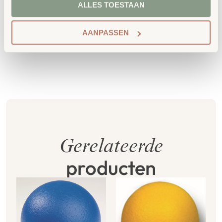
ALLES TOESTAAN
milieukeurmerk
EU-Ecolabel
.
Extra informatie
AANPASSEN
SKU
757753
Gerelateerde
producten