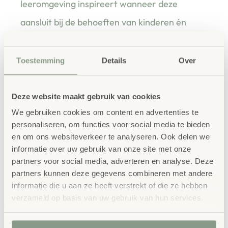
leeromgeving inspireert wanneer deze
aansluit bij de behoeften van kinderen én
leerkrachten.
Toestemming
Details
Over
Waarom School Concept?
Deze website maakt gebruik van cookies
Maatwerk
: ieder project start vanuit uw idee
We gebruiken cookies om content en advertenties te
en onze ervaring
personaliseren, om functies voor social media te bieden
en om ons websiteverkeer te analyseren. Ook delen we
Kwaliteit
: al ons school- en
informatie over uw gebruik van onze site met onze
kinderopvangmeubilair is uitvoerig getest en
partners voor social media, adverteren en analyse. Deze
voldoet aan GS- en TÜV-keuringen
partners kunnen deze gegevens combineren met andere
Duurzaamheid
: wij werken met circulaire
informatie die u aan ze heeft verstrekt of die ze hebben
producten, waaronder onze
OneWood-lijn
van
verzameld op basis van uw gebruik van hun services.
100% FSC
-gecertificeerd Scandinavisch hout.
Daarnaast zelfs voorzien van het