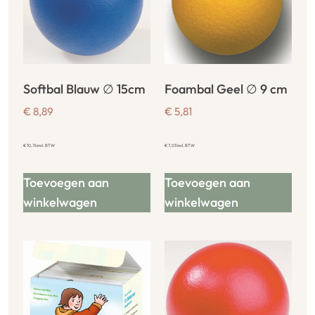
Softbal Blauw ∅ 15cm
Foambal Geel ∅ 9 cm
€
8,89
€
5,81
€
10,76
incl. BTW
€
7,03
incl. BTW
Toevoegen aan
Toevoegen aan
winkelwagen
winkelwagen