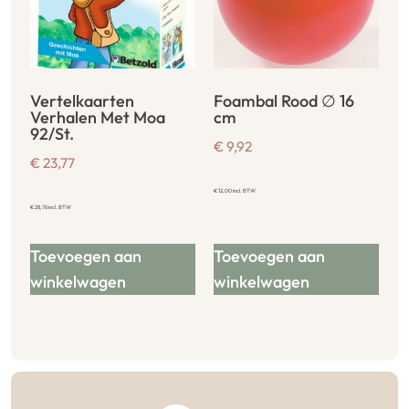
Vertelkaarten
Foambal Rood ∅ 16
Verhalen Met Moa
cm
92/St.
€
9,92
€
23,77
€
12,00
incl. BTW
€
28,76
incl. BTW
Toevoegen aan
Toevoegen aan
winkelwagen
winkelwagen