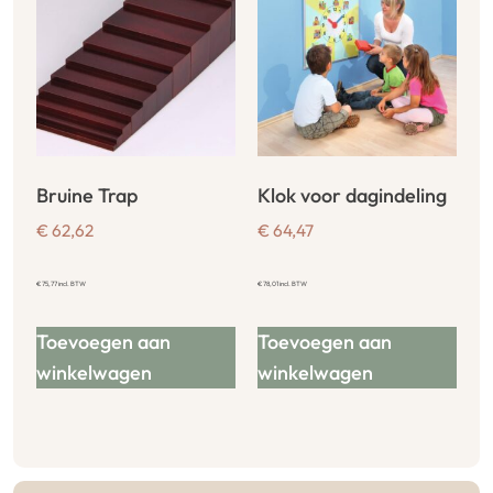
Bruine Trap
Klok voor dagindeling
€
62,62
€
64,47
€
75,77
incl. BTW
€
78,01
incl. BTW
Toevoegen aan
Toevoegen aan
winkelwagen
winkelwagen