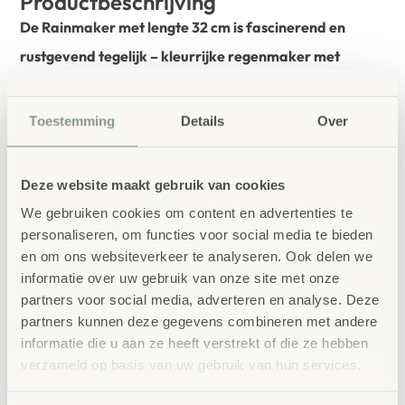
Productbeschrijving
De Rainmaker met lengte 32 cm is fascinerend en
rustgevend tegelijk – kleurrijke regenmaker met
transparante buis van diameter 5cm.
De grote regenmaker produceert fascinerende
Toestemming
Details
Over
regengeluiden en is al vanaf 1 jaar uitstekend vast te
pakken door kinderen. De metalen balletjes binnenin
Deze website maakt gebruik van cookies
zorgen, afhankelijk van de hellingshoek en snelheid,
We gebruiken cookies om content en advertenties te
voor een ander volume van het rustgevende
personaliseren, om functies voor social media te bieden
en om ons websiteverkeer te analyseren. Ook delen we
kabbelende geluid. Dankzij de transparante buis zijn
informatie over uw gebruik van onze site met onze
de vele balletjes visueel waarneembaar.
partners voor social media, adverteren en analyse. Deze
partners kunnen deze gegevens combineren met andere
bestellen bij School
informatie die u aan ze heeft verstrekt of die ze hebben
Vertrouwd
verzameld op basis van uw gebruik van hun services.
Concept