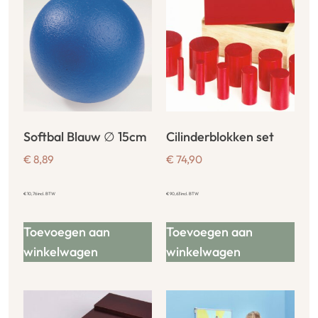
Softbal Blauw ∅ 15cm
Cilinderblokken set
€
8,89
€
74,90
€
10,76
incl. BTW
€
90,63
incl. BTW
Toevoegen aan
Toevoegen aan
winkelwagen
winkelwagen