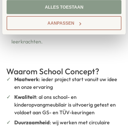
School Concept is de specialist in
ALLES TOESTAAN
onderwijsmeubilair. Wij geloven dat een
leeromgeving inspireert wanneer deze
AANPASSEN
aansluit bij de behoeften van kinderen én
leerkrachten.
Waarom School Concept?
Maatwerk
: ieder project start vanuit uw idee
en onze ervaring
Kwaliteit
: al ons school- en
kinderopvangmeubilair is uitvoerig getest en
voldoet aan GS- en TÜV-keuringen
Duurzaamheid
: wij werken met circulaire