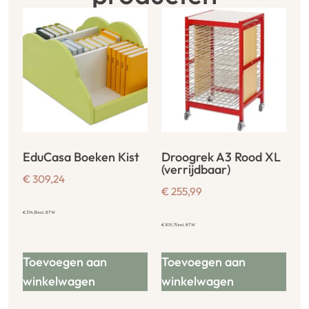
EduCasa Boeken Kist
Droogrek A3 Rood XL
(verrijdbaar)
€
309,24
€
255,99
€
374,18
incl. BTW
€
309,75
incl. BTW
Toevoegen aan
Toevoegen aan
winkelwagen
winkelwagen