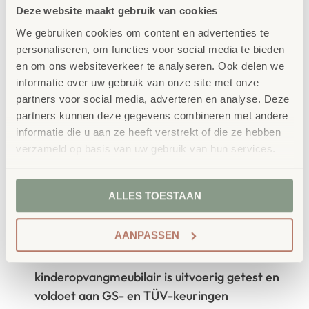
Concept
Deze website maakt gebruik van cookies
School Concept is de specialist in
We gebruiken cookies om content en advertenties te
onderwijsmeubilair. Wij geloven dat een
personaliseren, om functies voor social media te bieden
en om ons websiteverkeer te analyseren. Ook delen we
leeromgeving inspireert wanneer deze
informatie over uw gebruik van onze site met onze
aansluit bij de behoeften van kinderen én
partners voor social media, adverteren en analyse. Deze
partners kunnen deze gegevens combineren met andere
leerkrachten.
informatie die u aan ze heeft verstrekt of die ze hebben
verzameld op basis van uw gebruik van hun services.
Waarom School Concept?
ALLES TOESTAAN
Maatwerk
: ieder project start vanuit uw idee
en onze ervaring
AANPASSEN
Kwaliteit
: al ons school- en
kinderopvangmeubilair is uitvoerig getest en
voldoet aan GS- en TÜV-keuringen