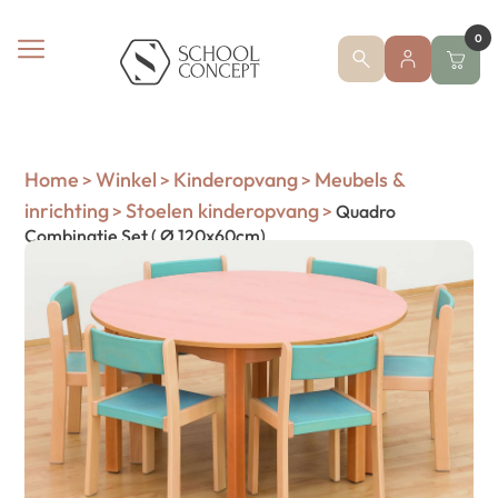
0
Home
Winkel
Kinderopvang
Meubels &
>
>
>
inrichting
Stoelen kinderopvang
>
>
Quadro
Combinatie Set ( Ø 120x60cm)