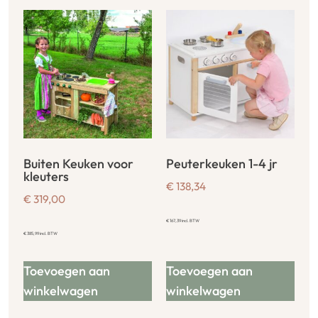
Buiten Keuken voor
Peuterkeuken 1-4 jr
kleuters
€
138,34
€
319,00
€
167,39
incl. BTW
€
385,99
incl. BTW
Toevoegen aan
Toevoegen aan
winkelwagen
winkelwagen