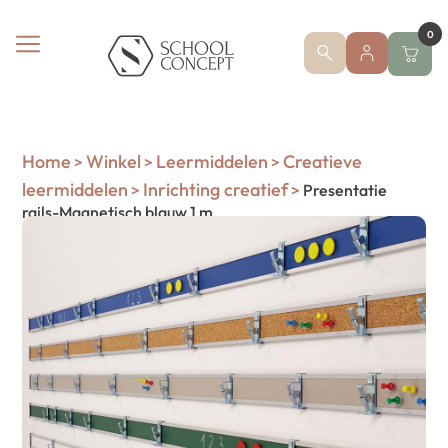
0
Home
Winkel
Leermiddelen
Creatieve
>
>
>
leermiddelen
Inrichting creatief
>
>
Presentatie
rails-Magnetisch blauw 1 m