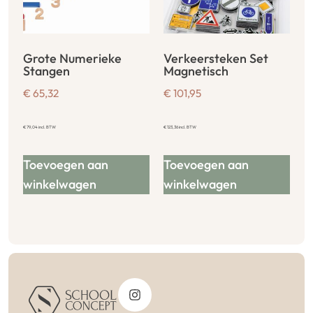
Grote Numerieke
Verkeersteken Set
Stangen
Magnetisch
€
65,32
€
101,95
€
79,04
incl. BTW
€
123,36
incl. BTW
Toevoegen aan
Toevoegen aan
winkelwagen
winkelwagen