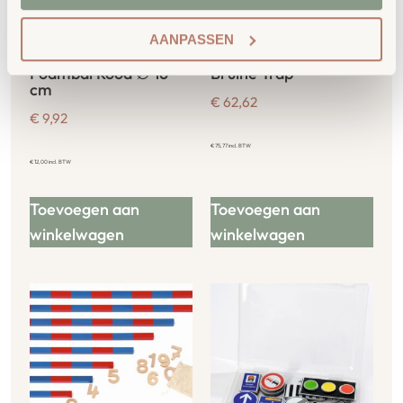
AANPASSEN
Foambal Rood ∅ 16
Bruine Trap
cm
€
62,62
€
9,92
€
75,77
incl. BTW
€
12,00
incl. BTW
Toevoegen aan
Toevoegen aan
winkelwagen
winkelwagen