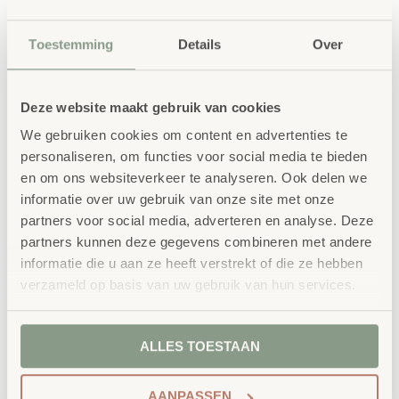
Toestemming
Details
Over
Waarom School Concept?
Maatwerk
: ieder project start vanuit uw idee
en onze ervaring
Deze website maakt gebruik van cookies
Kwaliteit
: al ons school- en
We gebruiken cookies om content en advertenties te
personaliseren, om functies voor social media te bieden
kinderopvangmeubilair is uitvoerig getest en
en om ons websiteverkeer te analyseren. Ook delen we
voldoet aan GS- en TÜV-keuringen
informatie over uw gebruik van onze site met onze
Duurzaamheid
: wij werken met circulaire
partners voor social media, adverteren en analyse. Deze
producten, waaronder onze
OneWood-lijn
van
partners kunnen deze gegevens combineren met andere
100% FSC
-gecertificeerd Scandinavisch hout.
informatie die u aan ze heeft verstrekt of die ze hebben
verzameld op basis van uw gebruik van hun services.
Daarnaast zelfs voorzien van het
milieukeurmerk
EU-Ecolabel
.
Extra informatie
ALLES TOESTAAN
SKU
757673
AANPASSEN