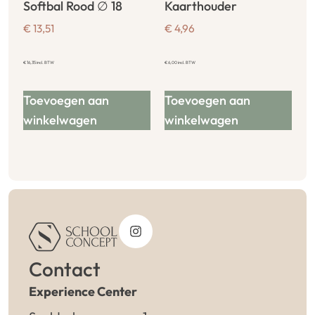
Softbal Rood ∅ 18
Kaarthouder
€
13,51
€
4,96
€
16,35
incl. BTW
€
6,00
incl. BTW
Toevoegen aan
Toevoegen aan
winkelwagen
winkelwagen
Contact
Experience Center