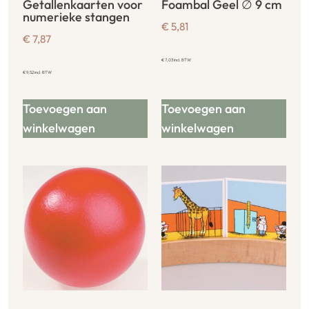
Getallenkaarten voor
Foambal Geel ∅ 9 cm
numerieke stangen
€
5,81
€
7,87
€
7,03
incl. BTW
€
9,52
incl. BTW
Toevoegen aan
Toevoegen aan
winkelwagen
winkelwagen