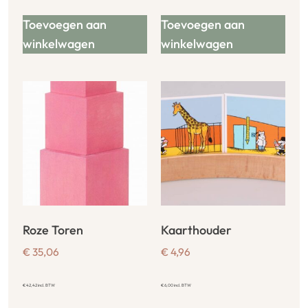
Toevoegen aan
Toevoegen aan
winkelwagen
winkelwagen
Roze Toren
Kaarthouder
€
35,06
€
4,96
€
42,42
incl. BTW
€
6,00
incl. BTW