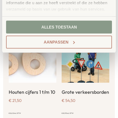
informatie die u aan ze heeft verstrekt of die ze hebben
verzameld op basis van uw gebruik van hun services.
Gerelateerde
producten
ALLES TOESTAAN
AANPASSEN
Houten cijfers 1 t/m 10
Grote verkeersborden
€
21,50
€
54,50
€
26,02
incl. BTW
€
65,95
incl. BTW