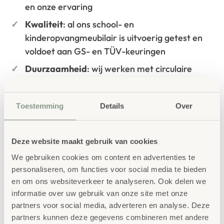
en onze ervaring
Kwaliteit
: al ons school- en
kinderopvangmeubilair is uitvoerig getest en
voldoet aan GS- en TÜV-keuringen
Duurzaamheid
: wij werken met circulaire
producten, waaronder onze
OneWood-lijn
van
100% FSC
-gecertificeerd Scandinavisch hout.
Toestemming
Details
Over
Daarnaast zelfs voorzien van het
milieukeurmerk
EU-Ecolabel
.
Extra informatie
Deze website maakt gebruik van cookies
We gebruiken cookies om content en advertenties te
SKU
86900
personaliseren, om functies voor social media te bieden
en om ons websiteverkeer te analyseren. Ook delen we
informatie over uw gebruik van onze site met onze
partners voor social media, adverteren en analyse. Deze
partners kunnen deze gegevens combineren met andere