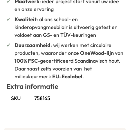
Maatwerk
: ieder project start vanuit uw idee
en onze ervaring
Kwaliteit
: al ons school- en
kinderopvangmeubilair is uitvoerig getest en
voldoet aan GS- en TÜV-keuringen
Duurzaamheid
: wij werken met circulaire
producten, waaronder onze
OneWood-lijn
van
100% FSC
-gecertificeerd Scandinavisch hout.
Daarnaast zelfs voorzien van het
milieukeurmerk
EU-Ecolabel
.
Extra informatie
SKU
758165