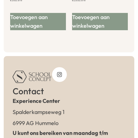
€
3,11
incl. BTW
€
6,00
incl. BTW
Toevoegen aan
Toevoegen aan
winkelwagen
winkelwagen
Contact
Experience Center
Spalderkampseweg 1
6999 AG Hummelo
U kunt ons bereiken van maandag t/m