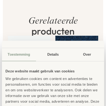
Gerelateerde
producten
Toestemming
Details
Over
Deze website maakt gebruik van cookies
We gebruiken cookies om content en advertenties te
personaliseren, om functies voor social media te bieden
Sokkel – heuvel
Sokkel – rechthoek
en om ons websiteverkeer te analyseren. Ook delen we
75x75cm
150x75cm
informatie over uw gebruik van onze site met onze
€
636,87
€
550,65
partners voor social media, adverteren en analyse. Deze