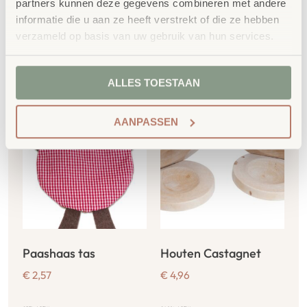
partners kunnen deze gegevens combineren met andere
€
770,61
incl. BTW
€
666,29
incl. BTW
informatie die u aan ze heeft verstrekt of die ze hebben
verzameld op basis van uw gebruik van hun services.
Toevoegen aan
Toevoegen aan
winkelwagen
winkelwagen
ALLES TOESTAAN
AANPASSEN
Paashaas tas
Houten Castagnet
€
2,57
€
4,96