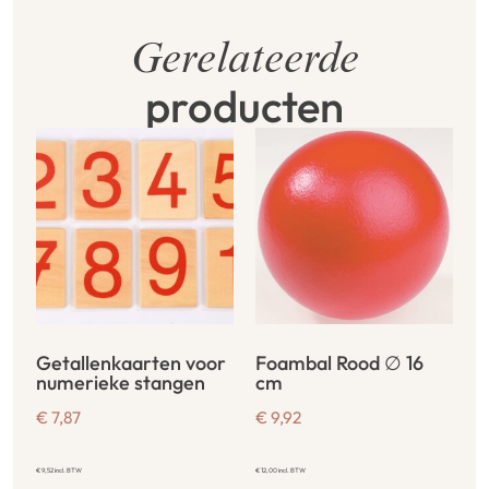
Gerelateerde
producten
Getallenkaarten voor
Foambal Rood ∅ 16
numerieke stangen
cm
€
7,87
€
9,92
€
9,52
incl. BTW
€
12,00
incl. BTW