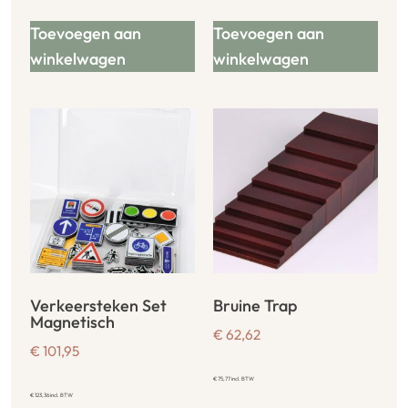
Toevoegen aan
Toevoegen aan
winkelwagen
winkelwagen
Verkeersteken Set
Bruine Trap
Magnetisch
€
62,62
€
101,95
€
75,77
incl. BTW
€
123,36
incl. BTW