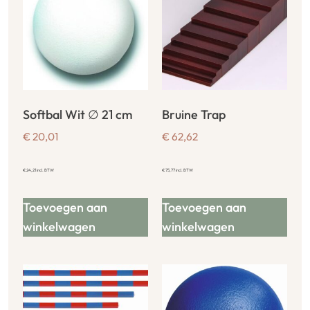
Softbal Wit ∅ 21 cm
Bruine Trap
€
20,01
€
62,62
€
24,21
incl. BTW
€
75,77
incl. BTW
Toevoegen aan
Toevoegen aan
winkelwagen
winkelwagen