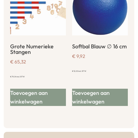
Grote Numerieke
Softbal Blauw ∅ 16 cm
Stangen
€
9,92
€
65,32
€
12,00
incl. BTW
€
79,04
incl. BTW
Toevoegen aan
Toevoegen aan
winkelwagen
winkelwagen