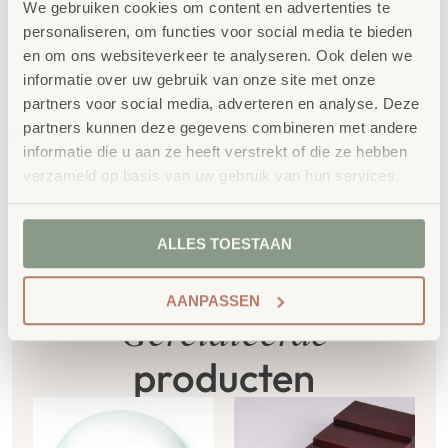
100% FSC
-gecertificeerd Scandinavisch hout.
We gebruiken cookies om content en advertenties te
personaliseren, om functies voor social media te bieden
Daarnaast zelfs voorzien van het
en om ons websiteverkeer te analyseren. Ook delen we
milieukeurmerk
EU-Ecolabel
.
informatie over uw gebruik van onze site met onze
Extra informatie
partners voor social media, adverteren en analyse. Deze
partners kunnen deze gegevens combineren met andere
SKU
850127
informatie die u aan ze heeft verstrekt of die ze hebben
verzameld op basis van uw gebruik van hun services.
ALLES TOESTAAN
AANPASSEN
Gerelateerde
producten