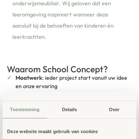
onderwijsmeubilair. Wij geloven dat een
leeromgeving inspireert wanneer deze
aansluit bij de behoeften van kinderen én
leerkrachten.
Waarom School Concept?
Maatwerk
: ieder project start vanuit uw idee
en onze ervaring
Kwaliteit
: al ons school- en
kinderopvangmeubilair is uitvoerig getest en
Toestemming
Details
Over
voldoet aan GS- en TÜV-keuringen
Duurzaamheid
: wij werken met circulaire
Deze website maakt gebruik van cookies
producten, waaronder onze
OneWood-lijn
van