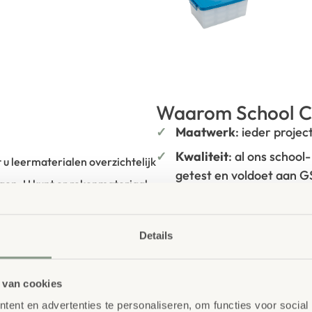
Waarom School C
Maatwerk
: ieder projec
Kwaliteit
: al ons school
 u leermaterialen overzichtelijk
getest en voldoet aan 
gen. U kunt er rekenmateriaal,
Duurzaamheid
: wij we
l meer in verdelen, afgestemd
onze
OneWood-lijn
van
e groep een eigen box om
hout. Daarnaast zelfs v
Details
ij het halftransparante
Ecolabel
.
Extra informa
 van cookies
ent en advertenties te personaliseren, om functies voor social