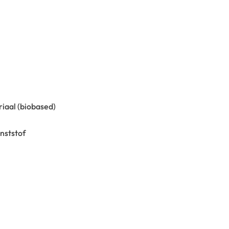
iaal (biobased)
nststof