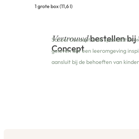
1 grote box (11,6 l)
bestellen bij
Vertrouwd
School Concept is de specialist in o
Concept
geloven dat een leeromgeving insp
aansluit bij de behoeften van kinde