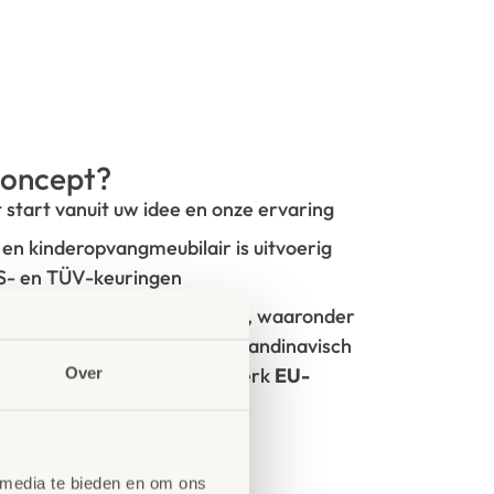
oncept?
t start vanuit uw idee en onze ervaring
- en kinderopvangmeubilair is uitvoerig
GS- en TÜV-keuringen
rken met circulaire producten, waaronder
100% FSC
-gecertificeerd Scandinavisch
oorzien van het milieukeurmerk
EU-
Over
tie
 media te bieden en om ons