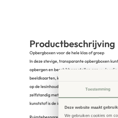
Productbeschrijving
Opbergboxen voor de hele klas of groep
In deze stevige, transparante opbergboxen kunt
opbergen en beschikbaar stellen aan uw leerlin
beeldkaarten, kralen, dobbelstenen en nog vee
op de lesinhoud. In de les krijgt elk kind of elk
Toestemming
zelfstandig met het materiaal te werken. Dankz
kunststof is de inhoud snel zichtbaar.
Deze website maakt gebruik
We gebruiken cookies om cont
Ruimtebesparend, stapelbaar en veelzijdig