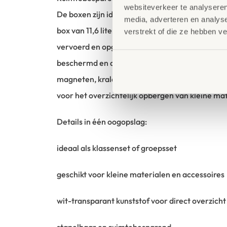
websiteverkeer te analyseren
De boxen zijn ideaal stapelbaar en nemen weinig
media, adverteren en analys
box van 11,6 liter kunnen alle kleine boxen van 
verstrekt of die ze hebben v
vervoerd en opgeborgen. Dankzij de veilige kliks
beschermd en altijd binnen handbereik. Of het 
magneten, kralen, speelstenen of knutselmateri
voor het overzichtelijk opbergen van kleine ma
Details in één oogopslag:
ideaal als klassenset of groepsset
geschikt voor kleine materialen en accessoires
wit-transparant kunststof voor direct overzicht
stapelbaar en ruimtebesparend