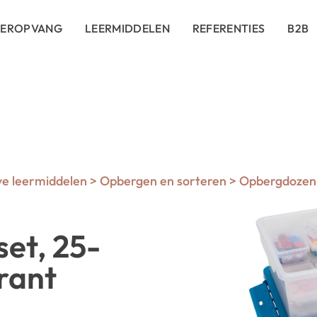
DEROPVANG
LEERMIDDELEN
REFERENTIES
B2B
ve leermiddelen
>
Opbergen en sorteren
>
Opbergdozen
et, 25-
rant