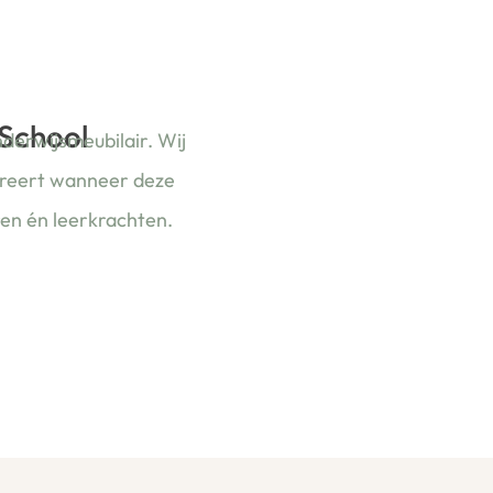
 School
nderwijsmeubilair. Wij
ireert wanneer deze
ren én leerkrachten.