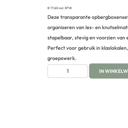
€
77,60
incl. BTW
Deze transparante opbergboxenset 
organiseren van les- en knutselmate
stapelbaar, stevig en voorzien van ee
Perfect voor gebruik in klaslokale
groepswerk.
IN WINKEL