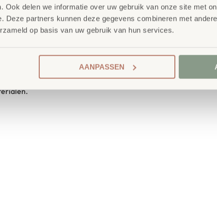
SKU
774950
. Ook delen we informatie over uw gebruik van onze site met on
 ruimte in beslag. In de grote
e. Deze partners kunnen deze gegevens combineren met andere i
elk 0,2 liter samen worden
erzameld op basis van uw gebruik van hun services.
luiting blijft de inhoud goed
nu gaat om paperclips,
AANPASSEN
aal – deze boxen zijn perfect
terialen.