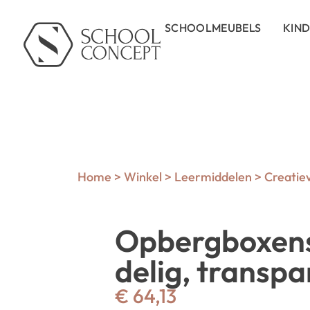
SCHOOLMEUBELS
KIN
Home
>
Winkel
>
Leermiddelen
>
Creatie
Opbergboxens
delig, transpa
€
64,13