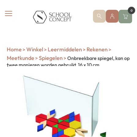
0
Home
Winkel
Leermiddelen
Rekenen
>
>
>
>
Meetkunde
Spiegelen
>
>
Onbreekbare spiegel, kan op
twee manieren worden gebruikt, 16 x 10 cm