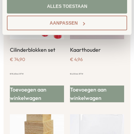
ALLES TOESTAAN
AANPASSEN
Cilinderblokken set
Kaarthouder
€
74,90
€
4,96
€
90,63
incl. BTW
€
6,00
incl. BTW
Toevoegen aan
Toevoegen aan
winkelwagen
winkelwagen