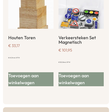
Houten Toren
Verkeersteken Set
Magnetisch
€
33,17
€
101,95
€
40,14
incl. BTW
€
123,36
incl. BTW
Toevoegen aan
Toevoegen aan
winkelwagen
winkelwagen