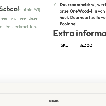
Duurzaamheid
: wij we
 School
nderwijsmeubilair. Wij
onze
OneWood-lijn
van
hout. Daarnaast zelfs v
ireert wanneer deze
Ecolabel
.
ren én leerkrachten.
Extra informa
SKU
86300
Details