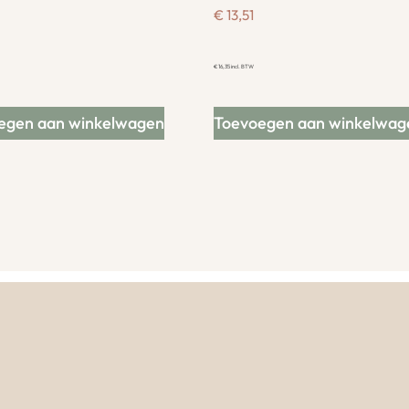
€
13,51
€
16,35
incl. BTW
egen aan winkelwagen
Toevoegen aan winkelwag