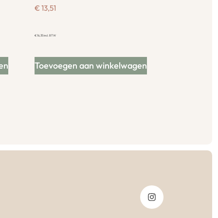
€
13,51
€
16,35
incl. BTW
en
Toevoegen aan winkelwagen