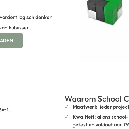
vordert logisch denken
 van kubussen.
WAGEN
Waarom School C
Maatwerk
: ieder projec
et 1.
Kwaliteit
: al ons school
getest en voldoet aan 