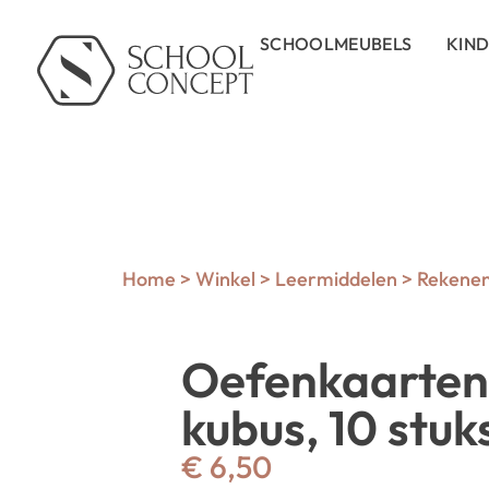
SCHOOLMEUBELS
KIN
Home
>
Winkel
>
Leermiddelen
>
Rekene
Oefenkaarte
kubus, 10 stuks
€
6,50