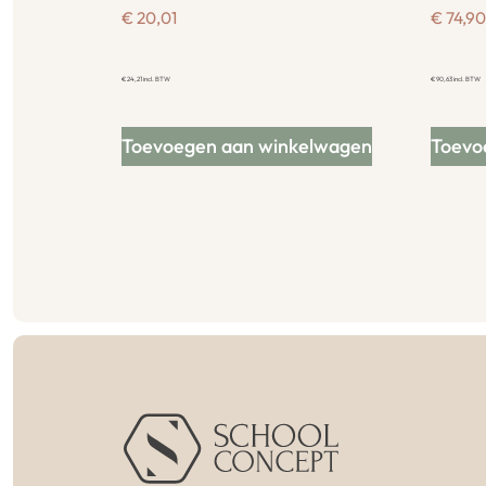
€
20,01
€
74,90
€
24,21
incl. BTW
€
90,63
incl. BTW
Toevoegen aan winkelwagen
Toevo