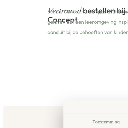
bestellen bij
Vertrouwd
School Concept is de specialist in o
Concept
geloven dat een leeromgeving insp
aansluit bij de behoeften van kinde
Toestemming