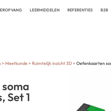
DEROPVANG
LEERMIDDELEN
REFERENTIES
B2B
n
>
Meetkunde
>
Ruimtelijk inzicht 3D
>
Oefenkaarten soma
n soma
, Set 1